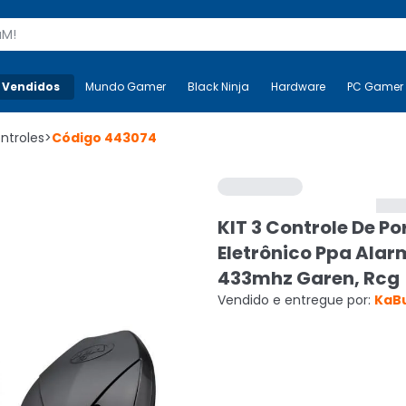
s
 Vendidos
Mais-v-
Mundo Gamer
Mundo Gamer
Black Ninja
Black Ninja
Hardware
Hardware
PC Gamer
ntroles
>
Código
443074
KIT 3 Controle De Po
Eletrônico Ppa Alar
433mhz Garen, Rcg
Vendido e entregue por:
KaB