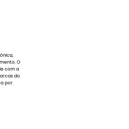
ônica,
imento. O
ade com a
marcas do
ca por