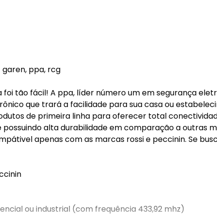
 garen, ppa, rcg
foi tão fácil! A ppa, líder número um em segurança eletr
rônico que trará a facilidade para sua casa ou estabelec
rodutos de primeira linha para oferecer total conectivid
 e possuindo alta durabilidade em comparação a outras 
ompátivel apenas com as marcas rossi e peccinin. Se bus
ccinin
encial ou industrial (com frequência 433,92 mhz)