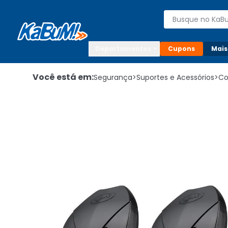
Enviar para:

Buscar produto
Digite o CEP

Departamentos
Cupons
Mais
Você está em:
Segurança
>
Suportes e Acessórios
>
Co