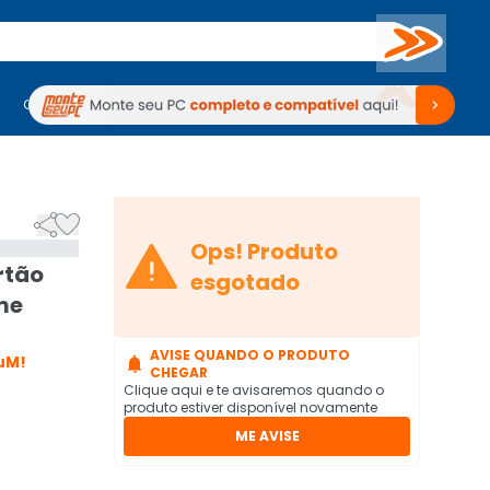
Buscar
PC Gamer
Computadores
Computadores
Periféricos
Periféricos
TV
Venda no KaBuM!
TV
Venda no KaBuM!



Ops! Produto
rtão
esgotado
me
AVISE QUANDO O PRODUTO
uM!

CHEGAR
Clique aqui e te avisaremos quando o
produto estiver disponível novamente
ME AVISE