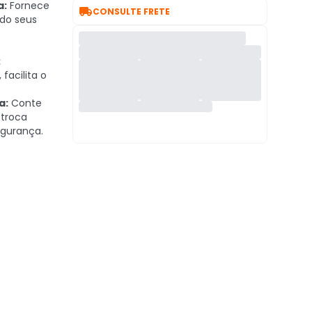
a:
Fornece

CONSULTE FRETE
do seus
:
facilita o
a:
Conte
 troca
egurança.