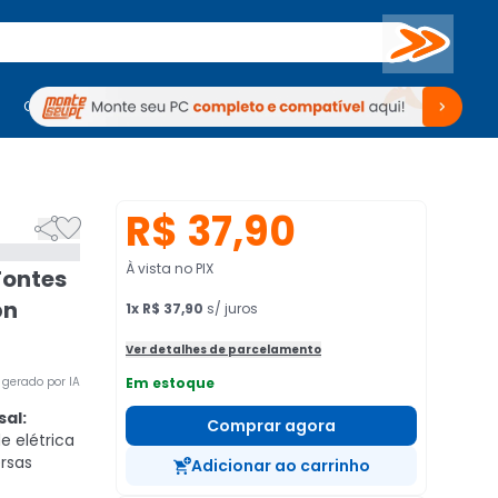
Buscar
PC Gamer
Computadores
Computadores
Periféricos
Periféricos
TV
Venda no KaBuM!
TV
Venda no KaBuM!
R$ 37,90


À vista no PIX
Fontes
pn
1
x
R$ 37,90
s/ juros
Ver detalhes de parcelamento
gerado por IA
Em estoque
al:
Comprar agora
e elétrica
ersas
Adicionar ao carrinho