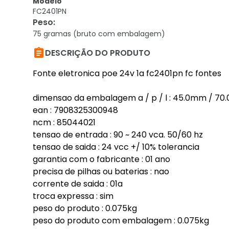
Modelo
FC2401PN
Peso
:
75 gramas (bruto com embalagem)

DESCRIÇÃO DO PRODUTO
Fonte eletronica poe 24v 1a fc2401pn fc fontes
dimensao da embalagem a / p / l : 45.0mm / 70
ean : 7908325300948
ncm : 85044021
tensao de entrada : 90 ~ 240 vca. 50/60 hz
tensao de saida : 24 vcc +/ 10% tolerancia
garantia com o fabricante : 01 ano
precisa de pilhas ou baterias : nao
corrente de saida : 01a
troca expressa : sim
peso do produto : 0.075kg
peso do produto com embalagem : 0.075kg