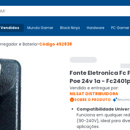
s
 Vendidos
Mais-v-
Mundo Gamer
Mundo Gamer
Black Ninja
Black Ninja
Hardware
Hardware
PC Gamer
rregador e Bateria
>
Código
452838
Fonte Eletronica Fc 
Poe 24v 1a - Fc2401
Vendido e entregue por:
NILSAT DISTRIBUIDORA

SOBRE O PRODUTO
Resumo 
Compatibilidade Univers
Funciona em qualquer red
(90-240V), ideal para div
aplicações.