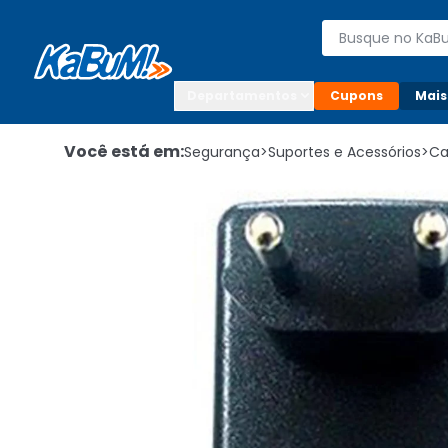
Enviar para:

Buscar produto
Digite o CEP

Departamentos
Cupons
Mais
Você está em:
Segurança
>
Suportes e Acessórios
>
Ca