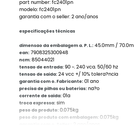
part number: fc2401pn
modelo: fc2401pn
garantia com o seller: 2 ano/anos
especificações técnicas
45.0mm / 70.0m
dimensao da embalagem a. P. L.:
7908325300948
ean:
85044021
ncm:
90 ~. 240 vca. 50/60 hz
tensao de entrada:
24 vcc +/ 10% tolera?ncia
tensao de saida:
01 ano
garantia com o. Fabricante:
na?o
precisa de pilhas ou baterias:
01a
corrente de saida:
sim
troca expressa:
0.075kg
peso do produto:
0.075kg
peso do produto com embalagem:
2 ano/anos
garantia com o. Seller::
fc2401pn
part number: