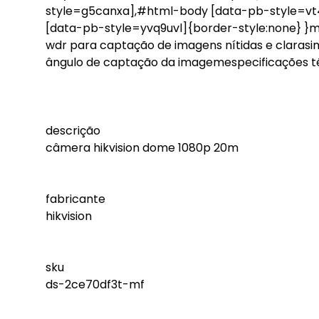
style=g5canxa],#html-body [data-pb-style=v
[data-pb-style=yvq9uvl]{border-style:none} }m
wdr para captação de imagens nítidas e clarasi
ângulo de captação da imagemespecificações t
descrição
câmera hikvision dome 1080p 20m
fabricante
hikvision
sku
ds-2ce70df3t-mf