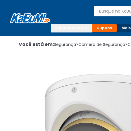
Enviar para:

Buscar produto
Digite o CEP

Departamentos
Cupons
Mais
Você está em:
Segurança
>
Câmera de Segurança
>
C