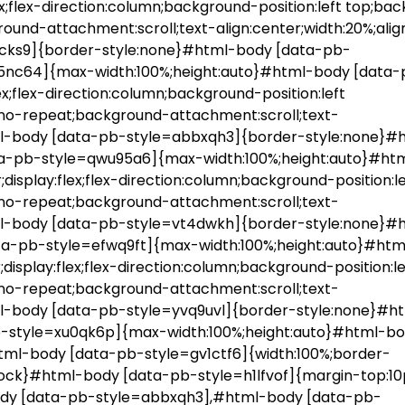
ex;flex-direction:column;background-position:left top;ba
und-attachment:scroll;text-align:center;width:20%;alig
7cks9]{border-style:none}#html-body [data-pb-
5nc64]{max-width:100%;height:auto}#html-body [data-
ex;flex-direction:column;background-position:left
no-repeat;background-attachment:scroll;text-
#html-body [data-pb-style=abbxqh3]{border-style:none}#
ta-pb-style=qwu95a6]{max-width:100%;height:auto}#ht
isplay:flex;flex-direction:column;background-position:le
no-repeat;background-attachment:scroll;text-
#html-body [data-pb-style=vt4dwkh]{border-style:none}#
ta-pb-style=efwq9ft]{max-width:100%;height:auto}#ht
isplay:flex;flex-direction:column;background-position:le
no-repeat;background-attachment:scroll;text-
html-body [data-pb-style=yvq9uvl]{border-style:none}#
-style=xu0qk6p]{max-width:100%;height:auto}#html-b
ml-body [data-pb-style=gv1ctf6]{width:100%;border-
-block}#html-body [data-pb-style=h1lfvof]{margin-top:1
body [data-pb-style=abbxqh3],#html-body [data-pb-