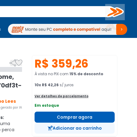
Buscar
s
mputadores
Periféricos
Periféricos
TV
Venda no KaBuM!
TV
Venda no KaBuM!
R$ 359,26


À vista no PIX
com
15
% de desconto
ome,
70df3t-
10
x
R$ 42,26
s/ juros
Ver detalhes de parcelamento
o Lees
Em estoque
gerado por IA
Comprar agora
s:
a uma
Adicionar ao carrinho
o perca