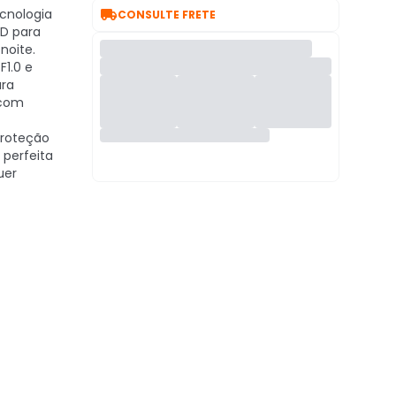

cnologia
CONSULTE FRETE
HD para
noite.
F1.0 e
ara
 com
roteção
 perfeita
uer