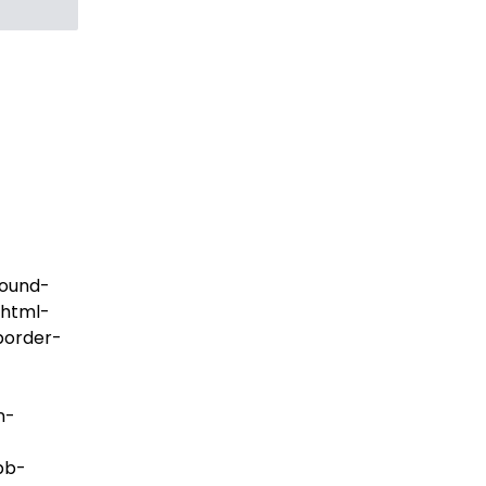
round-
#html-
border-
n-
pb-