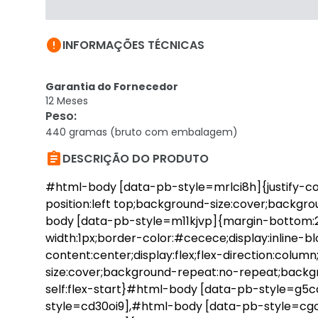

INFORMAÇÕES TÉCNICAS
Garantia do Fornecedor
12 Meses
Peso
:
440 gramas (bruto com embalagem)

DESCRIÇÃO DO PRODUTO
#html-body [data-pb-style=mrlci8h]{justify-cont
position:left top;background-size:cover;backg
body [data-pb-style=m11kjvp]{margin-bottom:
width:1px;border-color:#cecece;display:inline-
content:center;display:flex;flex-direction:colu
size:cover;background-repeat:no-repeat;backgro
self:flex-start}#html-body [data-pb-style=g5
style=cd30oi9],#html-body [data-pb-style=cg