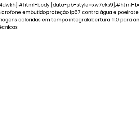
t4dwkh],#html-body [data-pb-style=xw7cks9],#html-b
icrofone embutidoproteção ip67 contra água e poeirate
magens coloridas em tempo integralabertura f1.0 para a
écnicas