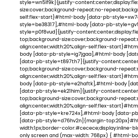
style=wn5lf9k]{justify-content:center;display:fl
size:cover;background-repeat:no-repeat;backgro
self:flex-start}#html-body [data-pb-style=xw
style=be38317],#html-body [data-pb-style=gv
style=p0f8vud]{justify-content:center;display:fl
top;background-size:cover;background-repeat:
align:center;width:20%;align-self:flex-start}
body [data-pb-style=ig7jgaa],#html-body [da
[data-pb-style=t897th7]{justify-content:center;d
top;background-size:cover;background-repeat:
align:center;width:20%;align-self:flex-start}
body [data-pb-style=e2haftk],#html-body [da
[data-pb-style=ek21him]{justify-content:center;d
top;background-size:cover;background-repeat:
align:center;width:20%;align-self:flex-start}#
[data-pb-style=kre724x],#html-body [data-pb
[data-pb-style=d76hv2n]{margin-top:20px}#ht
width:1px;border-color:#cecece;display:inline
only screen and (max-width: 768px) { #html-