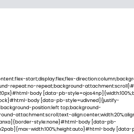
ent:flex-start;display:flex;flex-direction:column;backg
round-repeat:no-repeat;background-attachment:scroll}
20px}#html-body [data-pb-style=ojos4np]{width:100%;
block}#html-body [data-pb-style=udivned]{justify-
mn;background-position:left top;background-
und-attachment:scroll;text-align:center;width:20%;alig
canxa]{border-style:none}#html-body [data-pb-
o2pab]{max-width:100%;height:auto}#html-body [data-