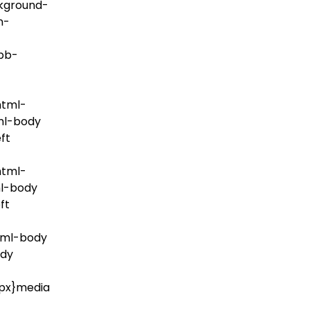
ckground-
n-
pb-
html-
ml-body
ft
html-
ml-body
ft
html-body
ody
0px}media