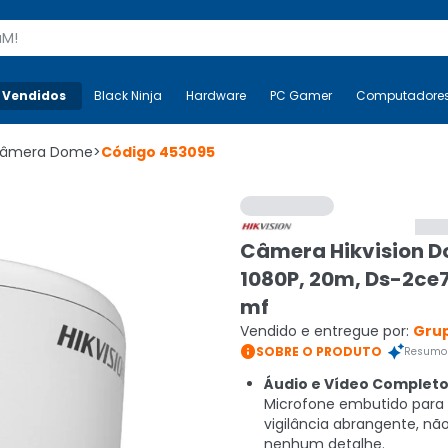
s
 Vendidos
Mais-v-
Black Ninja
Black Ninja
Hardware
Hardware
PC Gamer
PC Gamer
Computadore
Co
âmera Dome
>
Código
453095
Câmera Hikvision D
1080P, 20m, Ds-2ce
mf
Vendido e entregue por:
Grup

SOBRE O PRODUTO
Resumo 
Áudio e Vídeo Completo
Microfone embutido par
vigilância abrangente, nã
nenhum detalhe.