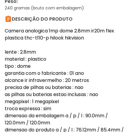
Peso
:
240 gramas (bruto com embalagem)

DESCRIÇÃO DO PRODUTO
Camera analogica 1mp dome 2.8mm ir20m flex
plastica thc-t110-p hilook hikvision
lente : 2.8mm
material : plastico
tipo : dome
garantia com o fabricante : 01 ano
alcance ir infravermelho : 20 metros
precisa de pilhas ou baterias : nao
as pilhas ou baterias estao inclusas : nao
megapixel : 1 megapixel
troca expressa : sim
dimensao da embalagem a / p / l : 90.0mm /
120.0mm / 120.0mm
dimensao do produto a / p / l : 76.12mm / 85.4mm /