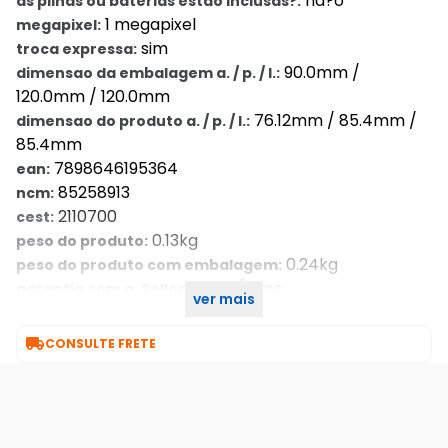
na?o
as pilhas ou baterias estao inclusas?:
1 megapixel
megapixel:
sim
troca expressa:
90.0mm /
dimensao da embalagem a. / p. / l.:
120.0mm / 120.0mm
76.12mm / 85.4mm /
dimensao do produto a. / p. / l.:
85.4mm
7898646195364
ean:
85258913
ncm:
2110700
cest:
0.13kg
peso do produto:
0.24kg
peso do produto com embalagem:
1 ano/anos
garantia com o. Seller::
ver mais
thc-t110-p(2.8mm)
part number:

CONSULTE FRETE