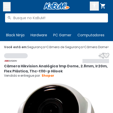



Buscar produtos


Enviar para:
Digite o CEP
Black Ninja
Hardware
PC Gamer
Computadores
P

Olá. Acesse sua conta
Você está em:
Segurança
>
Câmera de Segurança
>
Câmera Dome
>
C


ENTRE

Departamentos
Câmera Hikvision Analógica 1mp Dome, 2.8mm, Ir20m,
CADASTRE-SE
Cupons

Flex Plástica, Thc-t110-p Hilook
Vendido e entregue por:
Shopar
Mais Vendidos

Ativar tradutor em libras
