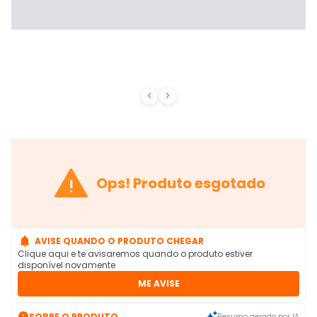



Ops! Produto esgotado

AVISE QUANDO O PRODUTO CHEGAR
Clique aqui e te avisaremos quando o produto estiver
disponível novamente
ME AVISE

SOBRE O PRODUTO
Resumo gerado por IA