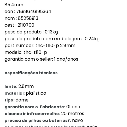
85.4mm
ean : 7898646195364
ncm : 85258913
cest : 2110700
peso do produto : 0.13kg
peso do produto com embalagem : 0.24kg
part number: thc-t110-p 2.8mm
modelo: thc-t110-p
garantia com o seller: 1 ano/anos
especificações técnicas
2.8mm
lente:
pla?stico
material:
dome
tipo:
01 ano
garantia com o. Fabricante:
20 metros
alcance ir infravermelho:
na?o
precisa de pilhas ou baterias?: