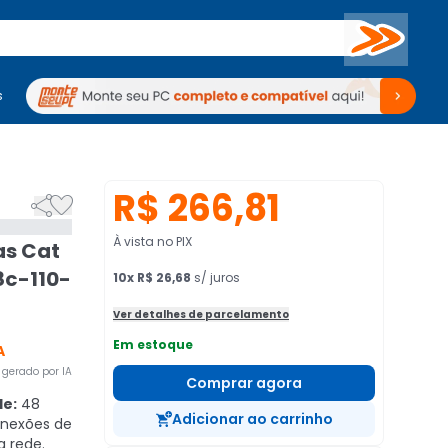
Buscar
s
mputadores
Periféricos
Periféricos
TV
Venda no KaBuM!
TV
Venda no KaBuM!
R$ 266,81


À vista no PIX
as Cat
8c-110-
10
x
R$ 26,68
s/ juros
Ver detalhes de parcelamento
Em estoque
A
gerado por IA
Comprar agora
de:
48
Adicionar ao carrinho
onexões de
a rede.