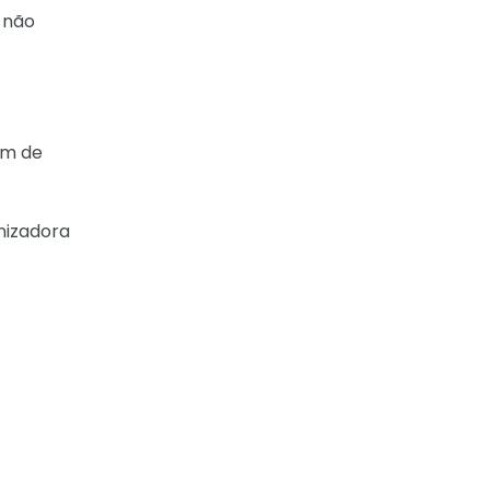
 não
µm de
nizadora