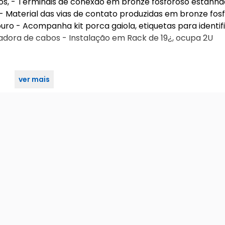
bos, - Terminais de conexão em bronze fosforoso estanha
- Material das vias de contato produzidas em bronze fos
ro - Acompanha kit porca gaiola, etiquetas para identif
zadora de cabos - Instalação em Rack de 19¿, ocupa 2U
ver mais