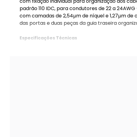
com fixação individual para organização dos ca
padrão 110 IDC, para condutores de 22 a 24AWG 
com camadas de 2,54µm de níquel e 1,27µm de ou
das portas e duas peças da guia traseira organi
Especificações Técnicas
Única.
Cor: