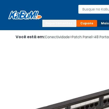
Enviar para:

Buscar produto
Digite o CEP

Departamentos
Cupons
Mais
Você está em:
Conectividade
>
Patch Panel
>
48 Porta