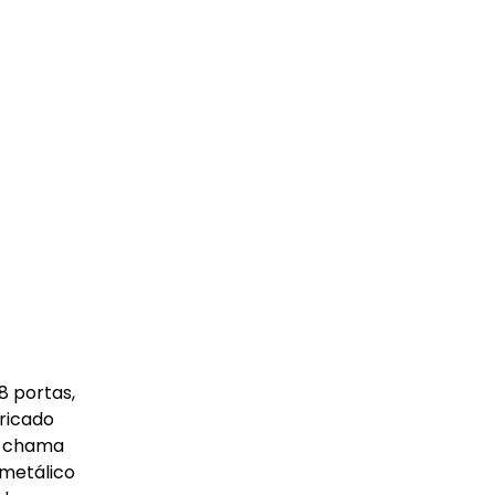
8 portas,
bricado
a chama
 metálico