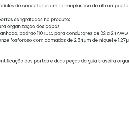
ódulos de conectores em termoplástico de alto impacto
 portas serigrafadas no produto;
para organização dos cabos;
tanhado, padrão 110 IDC, para condutores de 22 a 24AWG
ronze fosforoso com camadas de 2,54µm de níquel e 1,27
ntificação das portas e duas peças da guia traseira orga