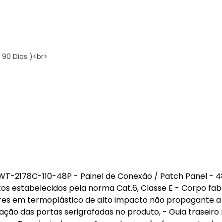
 90 Dias )<br>
 WT-2178C-110-48P - Painel de Conexão / Patch Panel - 4
itos estabelecidos pela norma Cat.6, Classe E - Corpo fa
res em termoplástico de alto impacto não propagante 
cação das portas serigrafadas no produto, - Guia traseiro