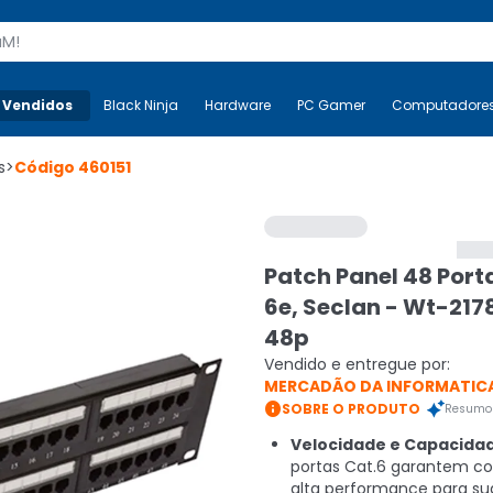
s
 Vendidos
Mais-v-
Black Ninja
Black Ninja
Hardware
Hardware
PC Gamer
PC Gamer
Computadore
Co
s
>
Código
460151
Patch Panel 48 Port
6e, Seclan - Wt-217
48p
Vendido e entregue por:
MERCADÃO DA INFORMATIC

SOBRE O PRODUTO
Resumo 
Velocidade e Capacida
portas Cat.6 garantem c
alta performance para su