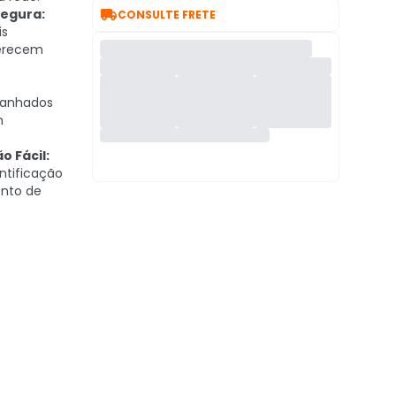

Segura:
CONSULTE FRETE
is
ferecem
banhados
m
o Fácil:
entificação
ento de