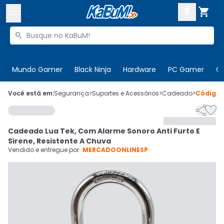



Buscar produtos


Enviar para:
Digite o CEP
Mundo Gamer
Black Ninja
Hardware
PC Gamer
C

Olá. Acesse sua conta
Você está em:
Segurança
>
Suportes e Acessórios
>
Cadeado
>
Código


ENTRE

Departamentos
Cadeado Lua Tek, Com Alarme Sonoro Anti Furto E
CADASTRE-SE
Cupons

Sirene, Resistente A Chuva
Vendido e entregue por:
MERCADOONLINESP
Mais Vendidos

Ativar tradutor em libras
