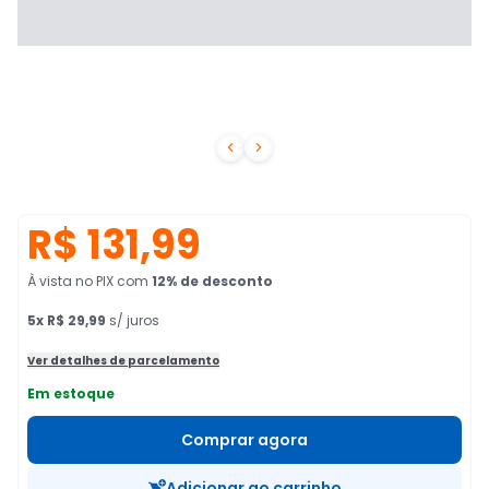


R$ 131,99
À vista no PIX
com
12
% de desconto
5
x
R$ 29,99
s/ juros
Ver detalhes de parcelamento
Em estoque
Comprar agora
Adicionar ao carrinho