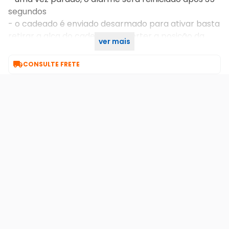
segundos
- o cadeado é enviado desarmado para ativar basta
retirar a alça do cadeado e inverter a posição da
ver mais
haste

CONSULTE FRETE