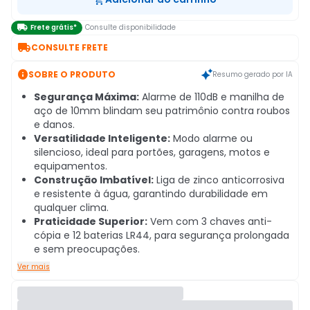

Frete grátis*
Consulte disponibilidade

CONSULTE FRETE

SOBRE O PRODUTO
Resumo gerado por IA
Segurança Máxima:
Alarme de 110dB e manilha de
aço de 10mm blindam seu patrimônio contra roubos
e danos.
Versatilidade Inteligente:
Modo alarme ou
silencioso, ideal para portões, garagens, motos e
equipamentos.
Construção Imbatível:
Liga de zinco anticorrosiva
e resistente à água, garantindo durabilidade em
qualquer clima.
Praticidade Superior:
Vem com 3 chaves anti-
cópia e 12 baterias LR44, para segurança prolongada
e sem preocupações.
Ver mais