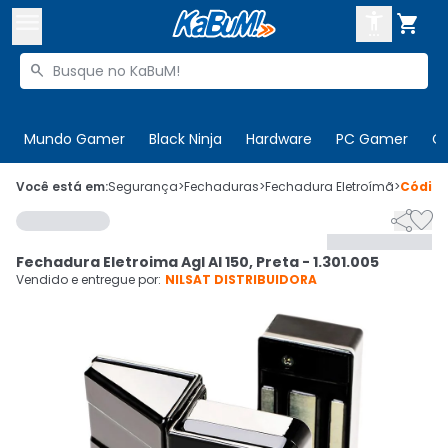



Buscar produtos


Enviar para:
Digite o CEP
Mundo Gamer
Black Ninja
Hardware
PC Gamer
C

Olá. Acesse sua conta
Você está em:
Segurança
>
Fechaduras
>
Fechadura Eletroímã
>
Códig


ENTRE

Departamentos
Fechadura Eletroima Agl Al 150, Preta - 1.301.005
CADASTRE-SE
Cupons

Vendido e entregue por:
NILSAT DISTRIBUIDORA
Mais Vendidos

Ativar tradutor em libras
