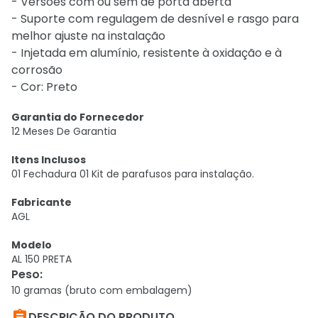
- Versões com ou sem de porta aberta
- Suporte com regulagem de desnível e rasgo para
melhor ajuste na instalação
- Injetada em alumínio, resistente à oxidação e à
corrosão
- Cor: Preto
Garantia do Fornecedor
12 Meses De Garantia
Itens Inclusos
01 Fechadura 01 Kit de parafusos para instalação.
Fabricante
AGL
Modelo
AL 150 PRETA
Peso
:
10 gramas (bruto com embalagem)

DESCRIÇÃO DO PRODUTO