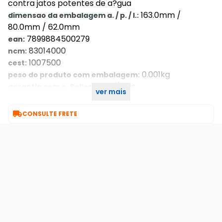
contra jatos potentes de a?gua
163.0mm /
dimensao da embalagem a. / p. / l.:
80.0mm / 62.0mm
7899884500279
ean:
83014000
ncm:
1007500
cest:
0.001kg
peso do produto com embalagem:
7 dia/dias
garantia com o. Seller::
ver mais
1.301.005
part number:

CONSULTE FRETE