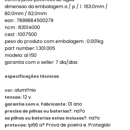
dimensao da embalagem a / p / l : 163.0mm /
80.0mm / 62.0mm
ean : 7899884500279
ncm : 83014000
cest : 1007500
peso do produto com embalagem : 0.001kg
part number: 1.301.005
modelo: al 150
garantia com o seller: 7 dia/dias
especificações técnicas
alumi?nio
cor:
12 v.
tensao:
01 ano
garantia com o. Fabricante:
na?o
precisa de pilhas ou baterias?:
na?o
as pilhas ou baterias estao inclusas?:
ip66 a? Prova de poeira e. Protegido
protecao: