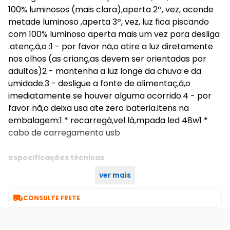
100% luminosos (mais clara),aperta 2º, vez, acende
metade luminoso ,aperta 3º, vez, luz fica piscando
com 100% luminoso aperta mais um vez para desliga
.atenç,ã,o :1 - por favor nã,o atire a luz diretamente
nos olhos (as crianç,as devem ser orientadas por
adultos)2 - mantenha a luz longe da chuva e da
umidade.3 - desligue a fonte de alimentaç,ã,o
imediatamente se houver alguma ocorrido.4 - por
favor nã,o deixa usa ate zero bateria.itens na
embalagem:1 * recarregá,vel lâ,mpada led 48w1 *
cabo de carregamento usb
especificações técnicas
ver mais
branco
cor:

CONSULTE FRETE