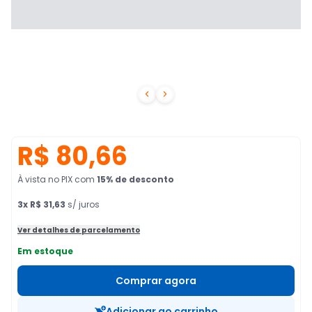


R$ 80,66
À vista no PIX
com
15
% de desconto
3
x
R$ 31,63
s/ juros
Ver detalhes de parcelamento
Em estoque
Comprar agora
Adicionar ao carrinho