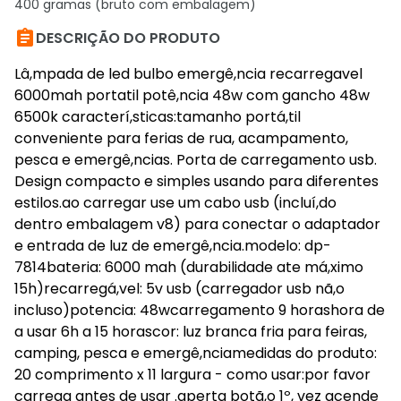
400 gramas (bruto com embalagem)

DESCRIÇÃO DO PRODUTO
Lâ,mpada de led bulbo emergê,ncia recarregavel
6000mah portatil potê,ncia 48w com gancho 48w
6500k caracterí,sticas:tamanho portá,til
conveniente para ferias de rua, acampamento,
pesca e emergê,ncias. Porta de carregamento usb.
Design compacto e simples usando para diferentes
estilos.ao carregar use um cabo usb (incluí,do
dentro embalagem v8) para conectar o adaptador
e entrada de luz de emergê,ncia.modelo: dp-
7814bateria: 6000 mah (durabilidade ate má,ximo
15h)recarregá,vel: 5v usb (carregador usb nã,o
incluso)potencia: 48wcarregamento 9 horashora de
a usar 6h a 15 horascor: luz branca fria para feiras,
camping, pesca e emergê,nciamedidas do produto:
20 comprimento x 11 largura - como usar:por favor
carrega antes de usar .aperta botã,o 1º, vez acende