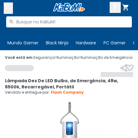



Buscar produtos


Enviar para:
Digite o CEP
Mundo Gamer
Black Ninja
Hardware
PC Gamer
C

Olá. Acesse sua conta
Você está em:
Segurança
>
Iluminação
>
Iluminação de Emergência
>
C


ENTRE

Departamentos
Lâmpada Dex De LED Bulbo, de Emergência, 48w,
CADASTRE-SE
Cupons

6500k, Recarregável, Portátil
Vendido e entregue por:
Flash Company
Mais Vendidos

Ativar tradutor em libras
