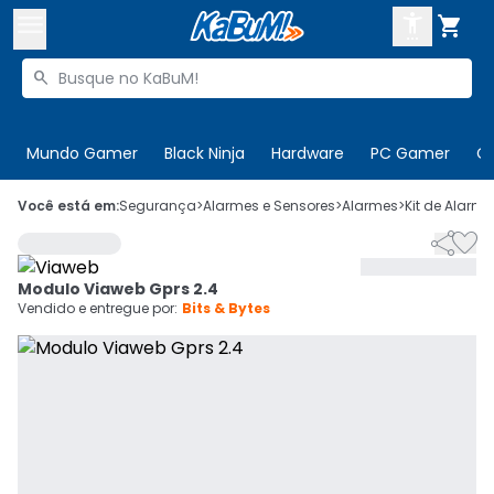



Buscar produtos


Enviar para:
Digite o CEP
Mundo Gamer
Black Ninja
Hardware
PC Gamer
C

Olá. Acesse sua conta
Você está em:
Segurança
>
Alarmes e Sensores
>
Alarmes
>
Kit de Alarme


ENTRE

Departamentos
Modulo Viaweb Gprs 2.4
CADASTRE-SE
Cupons

Vendido e entregue por:
Bits & Bytes
Mais Vendidos

Ativar tradutor em libras
