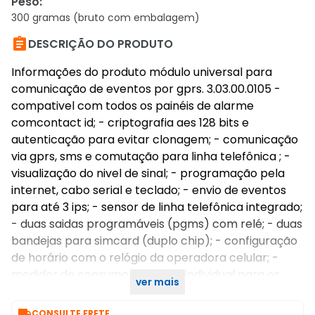
Peso
:
300 gramas (bruto com embalagem)

DESCRIÇÃO DO PRODUTO
Informações do produto módulo universal para
comunicação de eventos por gprs. 3.03.00.0105 -
compativel com todos os painéis de alarme
comcontact id; - criptografia aes 128 bits e
autenticação para evitar clonagem; - comunicação
via gprs, sms e comutação para linha telefônica ; -
visualização do nivel de sinal; - programação pela
internet, cabo serial e teclado; - envio de eventos
para até 3 ips; - sensor de linha telefônica integrado;
- duas saidas programáveis (pgms) com relé; - duas
bandejas para simcard (duplo chip); - configuração
de horário com o relógio da operadora celular; -
medidor de consumo de dados individual para os
ver mais
dois sim cards.

CONSULTE FRETE