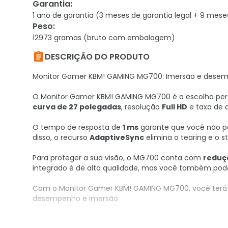
Garantia
:
1 ano de garantia (3 meses de garantia legal + 9 mese
Peso
:
12973 gramas (bruto com embalagem)

DESCRIÇÃO DO PRODUTO
Monitor Gamer KBM! GAMING MG700: Imersão e desem
O Monitor Gamer KBM! GAMING MG700 é a escolha pe
curva de 27 polegadas
, resolução
Full HD
e taxa de 
O tempo de resposta de
1 ms
garante que você não p
disso, o recurso
AdaptiveSync
elimina o tearing e o 
Para proteger a sua visão, o MG700 conta com
reduçã
integrado é de alta qualidade, mas você também pode
Com o Monitor Gamer KBM! GAMING MG700, você terá t
desempenho e imersão.
O Monitor Gamer KBM! GAMING MG700 é a escolha per