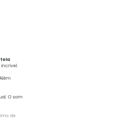
m
tela
ncrível.
 Além
ual. O som
ximo de
Com