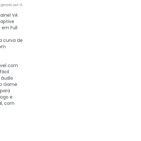
gerado por IA
Painel VA
aptive
 em Full
la curva de
com
ível com
fácil
 áudio
do Game
 para
jogo e
al, com