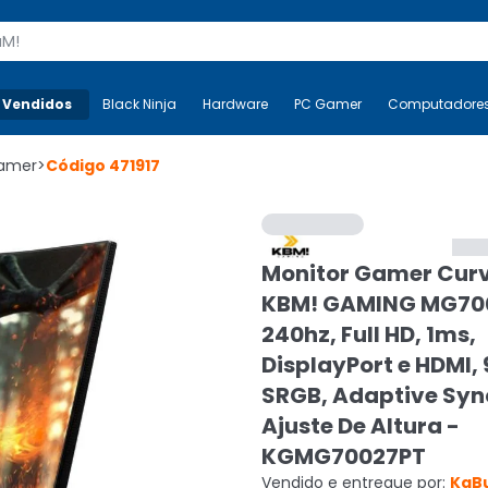
s
 Vendidos
Mais-v-
Black Ninja
Black Ninja
Hardware
Hardware
PC Gamer
PC Gamer
Computadore
Co
Gamer
>
Código
471917
Monitor Gamer Cur
KBM! GAMING MG700
240hz, Full HD, 1ms,
DisplayPort e HDMI,
SRGB, Adaptive Syn
Ajuste De Altura -
KGMG70027PT
Vendido e entregue por:
KaB