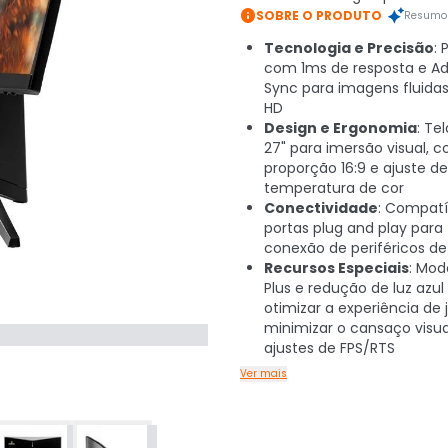

SOBRE O PRODUTO
Resumo 
Tecnologia e Precisão
: 
com 1ms de resposta e Ad
Sync para imagens fluidas
HD
Design e Ergonomia
: Te
27" para imersão visual, 
proporção 16:9 e ajuste de
temperatura de cor
Conectividade
: Compat
portas plug and play para 
conexão de periféricos de
Recursos Especiais
: Mo
Plus e redução de luz azul
otimizar a experiência de 
minimizar o cansaço visu
ajustes de FPS/RTS
Ver mais