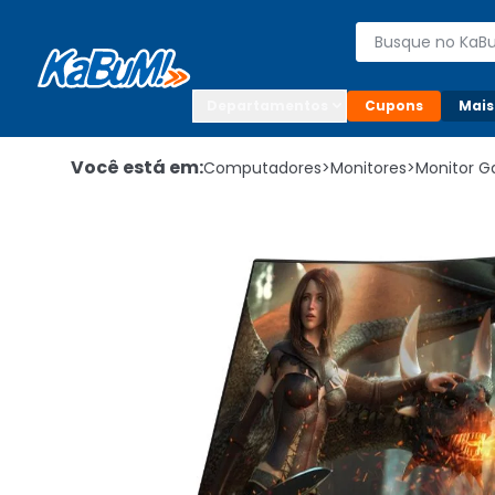
Enviar para:

Buscar produto
Digite o CEP

Departamentos
Cupons
Mais
Você está em:
Computadores
>
Monitores
>
Monitor 