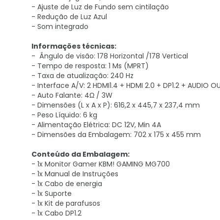
- Ajuste de Luz de Fundo sem cintilação
- Redução de Luz Azul
- Som integrado
Informações técnicas:
- Ângulo de visão: 178 Horizontal /178 Vertical
- Tempo de resposta: 1 Ms (MPRT)
- Taxa de atualização: 240 Hz
- Interface A/V: 2 HDMI1.4 + HDMI 2.0 + DP1.2 + AUDIO O
- Auto Falante: 4Ω / 3W
- Dimensões (L x A x P): 616,2 x 445,7 x 237,4 mm
- Peso Líquido: 6 kg
- Alimentação Elétrica: DC 12V, Min 4A
- Dimensões da Embalagem: 702 x 175 x 455 mm
Conteúdo da Embalagem:
- 1x Monitor Gamer KBM! GAMING MG700
- 1x Manual de Instruções
- 1x Cabo de energia
- 1x Suporte
- 1x Kit de parafusos
- 1x Cabo DP1.2