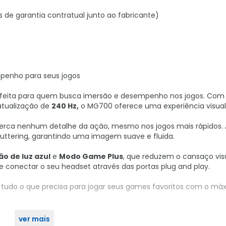
s de garantia contratual junto ao fabricante)
penho para seus jogos
rfeita para quem busca imersão e desempenho nos jogos. Co
atualização de
240 Hz,
o MG700 oferece uma experiência visual i
erca nenhum detalhe da ação, mesmo nos jogos mais rápidos.
stuttering, garantindo uma imagem suave e fluida.
o de luz azul
e
Modo Game Plus
, que reduzem o cansaço vis
 conectar o seu headset através das portas plug and play.
udo o que precisa para jogar seus games favoritos com o má
feita para quem busca um monitor gamer de alta qualidade. 
ver mais