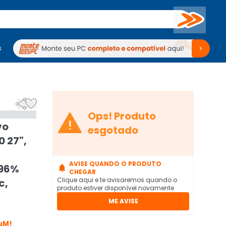
Buscar
s
mputadores
Periféricos
Periféricos
TV
Venda no KaBuM!
TV
Venda no KaBuM!



Ops! Produto
vo
esgotado
 27",
AVISE QUANDO O PRODUTO
 96%

CHEGAR
Clique aqui e te avisaremos quando o
c,
produto estiver disponível novamente
ME AVISE
uM!