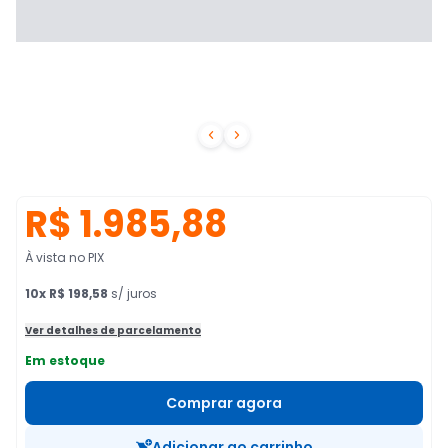


R$ 1.985,88
À vista no PIX
10
x
R$ 198,58
s/ juros
Ver detalhes de parcelamento
Em estoque
Comprar agora
Adicionar ao carrinho