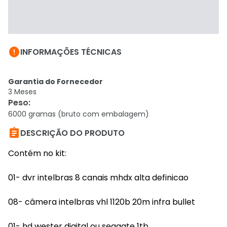

INFORMAÇÕES TÉCNICAS
Garantia do Fornecedor
3 Meses
Peso
:
6000 gramas (bruto com embalagem)

DESCRIÇÃO DO PRODUTO
Contém no kit:
01- dvr intelbras 8 canais mhdx alta definicao
08- câmera intelbras vhl 1120b 20m infra bullet
01- hd wester digital ou seagate 1tb