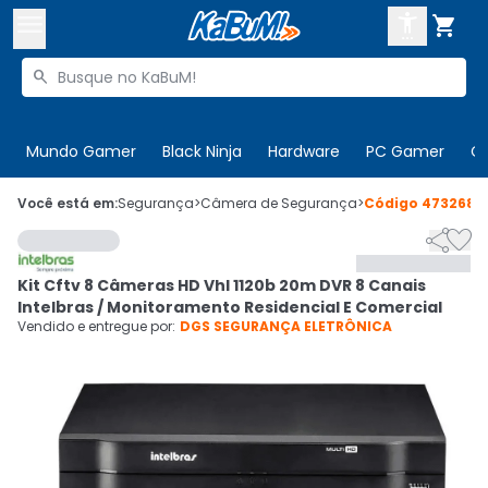



Buscar produtos


Enviar para:
Digite o CEP
Mundo Gamer
Black Ninja
Hardware
PC Gamer
C

Olá. Acesse sua conta
Você está em:
Segurança
>
Câmera de Segurança
>
Código
473268


ENTRE

Departamentos
Kit Cftv 8 Câmeras HD Vhl 1120b 20m DVR 8 Canais
CADASTRE-SE
Cupons

Intelbras / Monitoramento Residencial E Comercial
Vendido e entregue por:
DGS SEGURANÇA ELETRÔNICA
Mais Vendidos

Ativar tradutor em libras
