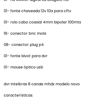
01- fonte chaveada 12v 10a para cftv
01- rolo cabo coaxial 4mm bipolar 100mts
16- conector bnc mola
08- conector plug p4
01- fonte bivot para dvr
01- mouse óptico usb
dvr intelbras 8 canais mhdx modelo novo.
características: