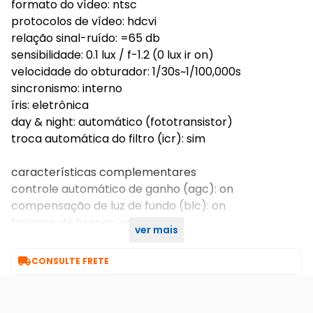
formato do vídeo: ntsc
protocolos de vídeo: hdcvi
relação sinal-ruído: =65 db
sensibilidade: 0.1 lux / f-1.2 (0 lux ir on)
velocidade do obturador: 1/30s~1/100,000s
sincronismo: interno
íris: eletrônica
day & night: automático (fototransistor)
troca automática do filtro (icr): sim
características complementares
controle automático de ganho (agc): on
compensação de luz de fundo (blc): on
balanço de branco: automático
ver mais

CONSULTE FRETE