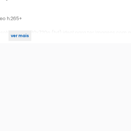
eo h.265+
solução de 1280x720p (hd) ideal para ter imagens com q
ver mais
vídeo h.265 , é mais eficiente que o seu antecessor h.264