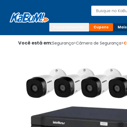
Enviar para:

Buscar produto
Digite o CEP

Departamentos
Cupons
Mais
Você está em:
Segurança
>
Câmera de Segurança
>
C