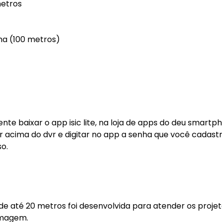
metros
ha (100 metros)
nte baixar o app isic lite, na loja de apps do deu smartp
qr acima do dvr e digitar no app a senha que você cadastr
o.
e até 20 metros foi desenvolvida para atender os proje
imagem.