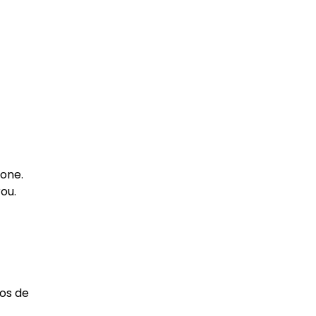
hone.
ou.
tos de