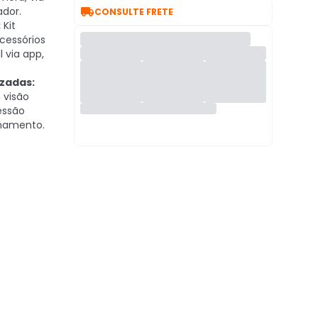

ador.
CONSULTE FRETE
:
Kit
cessórios
l via app,
izadas:
 visão
essão
namento.