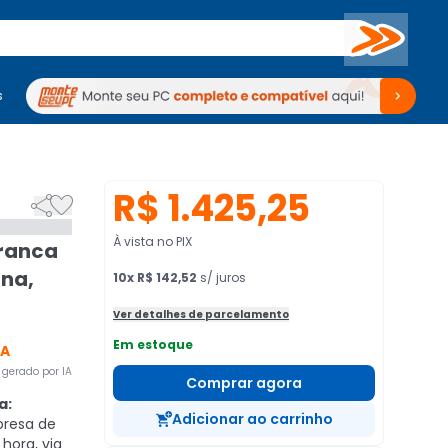
Buscar
s
mputadores
Periféricos
Periféricos
TV
Venda no KaBuM!
TV
Venda no KaBuM!
R$ 1.425,25


À vista no PIX
uranca
rna,
10
x
R$ 142,52
s/ juros
Ver detalhes de parcelamento
Em estoque
CA
gerado por IA
Comprar agora
a:
Adicionar ao carrinho
presa de
 hora, via