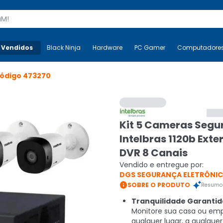
s
 Vendidos
Mais-v-
Black Ninja
Black Ninja
Hardware
Hardware
PC Gamer
PC Gamer
Computadore
Co
ódigo
473270
Kit 5 Cameras Seg
Intelbras 1120b Exte
DVR 8 Canais
Vendido e entregue por:
DGS SEGURANÇA ELETRÔNI

SOBRE O PRODUTO
Resumo 
Tranquilidade Garantid
Monitore sua casa ou em
qualquer lugar, a qualquer