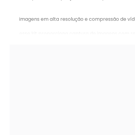
imagens em alta resolução e compressão de víd
esse kit proporciona captura de imagens com re
nitidez e reprodução de cores e o novo codec de 