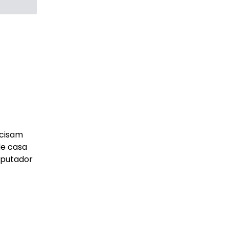
ecisam
de casa
mputador