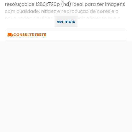
resolução de 1280x720p (hd) ideal para ter imagens
com qualidade, nitidez e reprodução de cores e o
novo codec de vídeo h.265 , é mais eficiente que o
ver mais
seu antecessor h.264.

CONSULTE FRETE