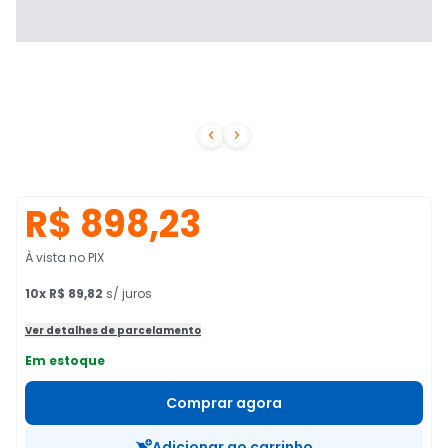


R$ 898,23
À vista no PIX
10
x
R$ 89,82
s/ juros
Ver detalhes de parcelamento
Em estoque
Comprar agora
Adicionar ao carrinho