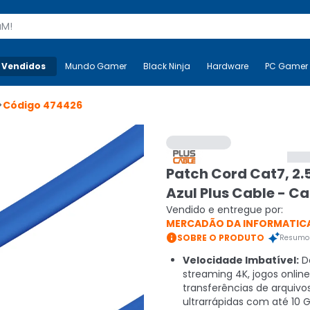
s
 Vendidos
Mais-v-
Mundo Gamer
Mundo Gamer
Black Ninja
Black Ninja
Hardware
Hardware
PC Gamer
>
Código
474426
Patch Cord Cat7, 2
Azul Plus Cable - C
Vendido e entregue por:
MERCADÃO DA INFORMATIC

SOBRE O PRODUTO
Resumo 
Velocidade Imbatível:
De
streaming 4K, jogos online
transferências de arquivo
ultrarrápidas com até 10 