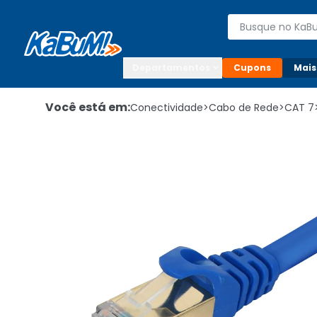
Enviar para:

Buscar produto
Digite o CEP

Departamentos
Cupons
Mais
Você está em:
Conectividade
>
Cabo de Rede
>
CAT 7