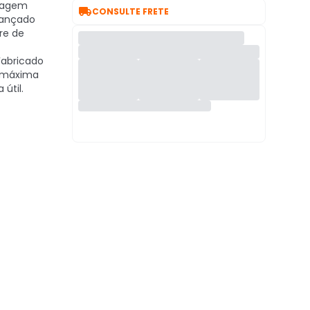
dagem

CONSULTE FRETE
rançado
vre de
abricado
 máxima
útil.