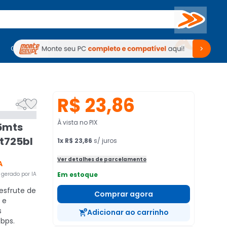
Buscar
PC Gamer
Computadores
Computadores
Periféricos
Periféricos
TV
Venda no KaBuM!
TV
Venda no KaBuM!
R$ 23,86


À vista no PIX
.5mts
at725bl
1
x
R$ 23,86
s/ juros
Ver detalhes de parcelamento
A
gerado por IA
Em estoque
sfrute de
Comprar agora
 e
s
Adicionar ao carrinho
Gbps.