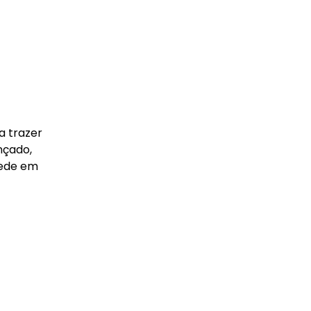
a trazer
nçado,
rede em