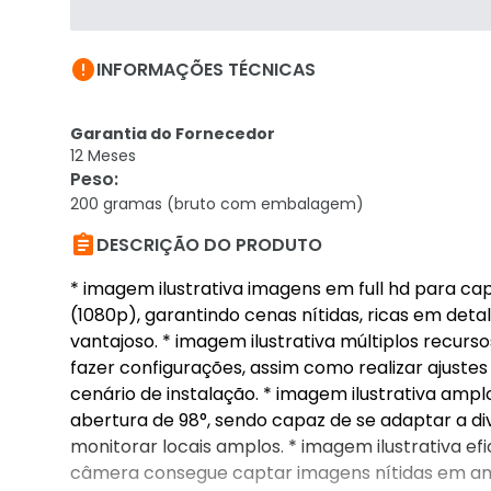

INFORMAÇÕES TÉCNICAS
Garantia do Fornecedor
12 Meses
Peso
:
200 gramas (bruto com embalagem)

DESCRIÇÃO DO PRODUTO
* imagem ilustrativa imagens em full hd para ca
(1080p), garantindo cenas nítidas, ricas em deta
vantajoso. * imagem ilustrativa múltiplos recu
fazer configurações, assim como realizar ajust
cenário de instalação. * imagem ilustrativa amp
abertura de 98°, sendo capaz de se adaptar a d
monitorar locais amplos. * imagem ilustrativa efi
câmera consegue captar imagens nítidas em a