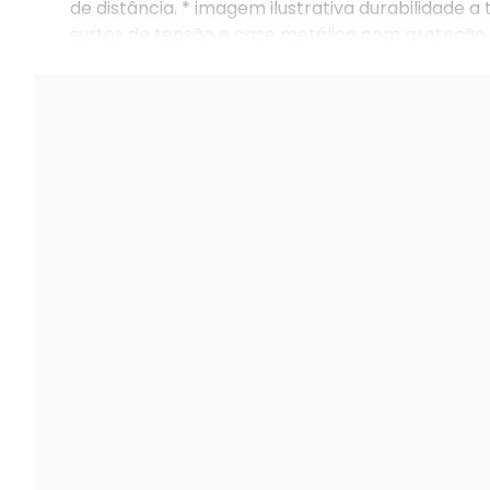
de distância. * imagem ilustrativa durabilidade 
surtos de tensão e case metálico com proteção i
técnica – vhd 1230 b g7.pdf