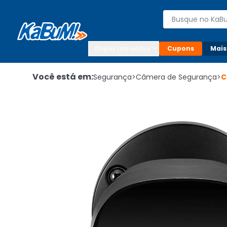
Enviar para:

Buscar produto
Digite o CEP

Departamentos
Cupons
Mais
Você está em:
Segurança
>
Câmera de Segurança
>
C