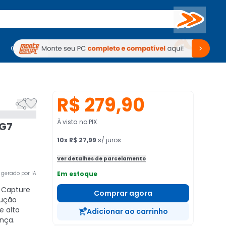
Buscar
PC Gamer
Computadores
Computadores
Periféricos
Periféricos
TV
Venda no KaBuM!
TV
Venda no KaBuM!
R$ 279,90


À vista no PIX
 G7
10
x
R$ 27,99
s/ juros
Ver detalhes de parcelamento
gerado por IA
Em estoque
Capture
Comprar agora
lução
e alta
Adicionar ao carrinho
nça.