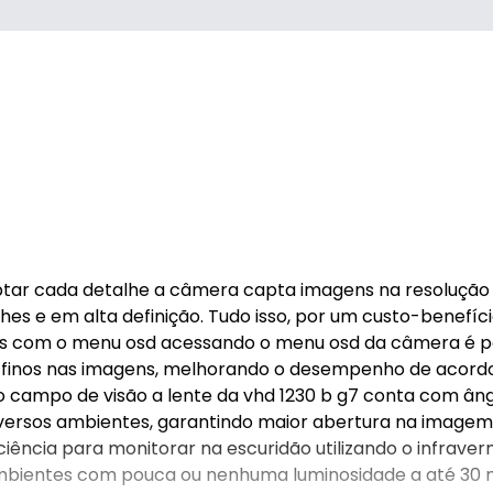
ptar cada detalhe a câmera capta imagens na resolução f
lhes e em alta definição. Tudo isso, por um custo-benefíc
rsos com o menu osd acessando o menu osd da câmera é p
es finos nas imagens, melhorando o desempenho de acor
lo campo de visão a lente da vhd 1230 b g7 conta com ân
iversos ambientes, garantindo maior abertura na image
ciência para monitorar na escuridão utilizando o infraver
mbientes com pouca ou nenhuma luminosidade a até 30 