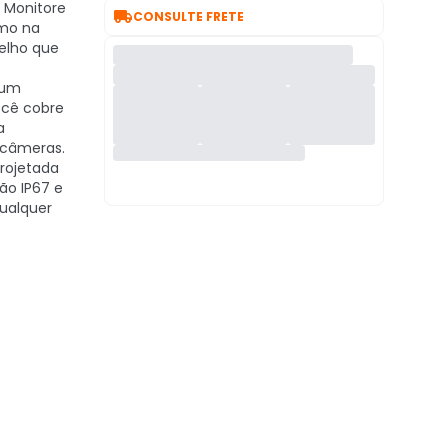
Monitore

CONSULTE FRETE
smo na
elho que
um
ocê cobre
a
 câmeras.
rojetada
ção IP67 e
qualquer