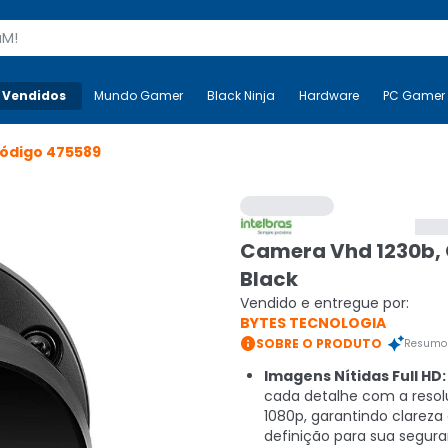
s
 Vendidos
Mais-v-
Mundo Gamer
Mundo Gamer
Black Ninja
Black Ninja
Hardware
Hardware
PC Gamer
ódigo
475589
Camera Vhd 1230b,
Black
Vendido e entregue por:
BYTES TECNOLOGIA

SOBRE O PRODUTO
Resumo 
Imagens Nítidas Full HD:
cada detalhe com a reso
1080p, garantindo clareza 
definição para sua segura