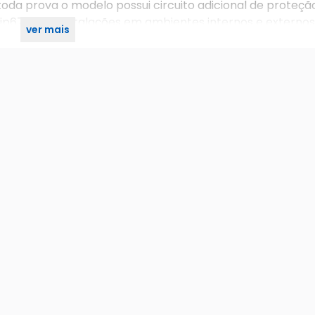
a toda prova o modelo possui circuito adicional de proteç
p67, para instalações em ambientes internos e externos
ver mais