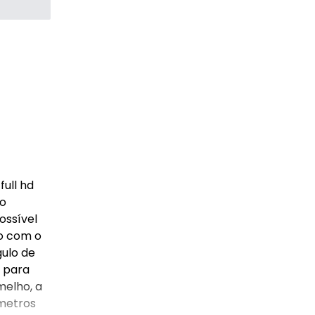
ull hd
io
ossível
do com o
gulo de
m para
melho, a
metros