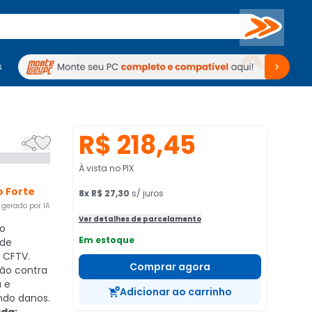
Buscar
s
mputadores
Periféricos
Periféricos
TV
Venda no KaBuM!
TV
Venda no KaBuM!
R$ 218,45


À vista no PIX
 Forte
8
x
R$ 27,30
s/ juros
gerado por IA
Ver detalhes de parcelamento
ro
Em estoque
ade
u CFTV.
Comprar agora
ão contra
a e
Adicionar ao carrinho
ando danos.