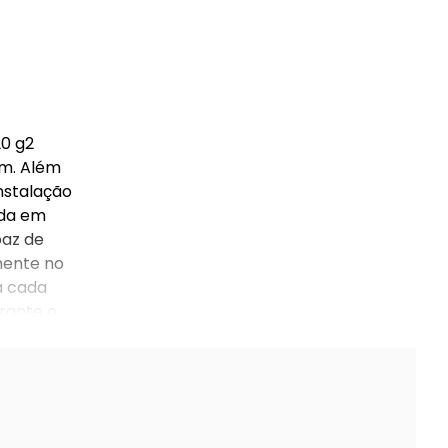
20 g2
em. Além
nstalação
ada em
paz de
mente no
a cada
rante o
 g2.pdf