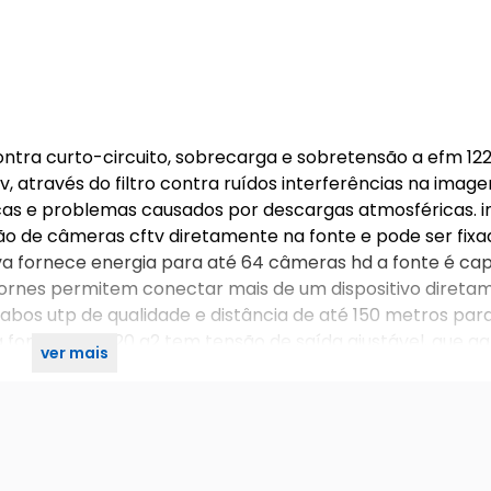
contra curto-circuito, sobrecarga e sobretensão a efm 12
, através do filtro contra ruídos interferências na imag
icas e problemas causados por descargas atmosféricas. i
o de câmeras cftv diretamente na fonte e pode ser fix
tiva fornece energia para até 64 câmeras hd a fonte é ca
bornes permitem conectar mais de um dispositivo direta
bos utp de qualidade e distância de até 150 metros par
fonte efm 1220 g2 tem tensão de saída ajustável, que ga
ver mais
taladas a distâncias maiores. Ficha técnica – efm 1220