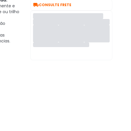
da:

CONSULTE FRETE
mente e
 ou trilho
ão
das
cias.