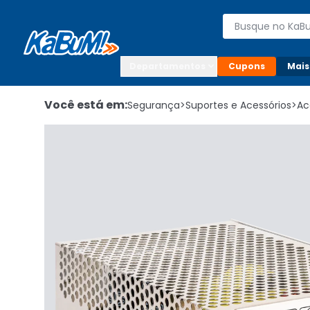
Enviar para:

Buscar produto
Digite o CEP

Departamentos
Cupons
Mais
Você está em:
Segurança
>
Suportes e Acessórios
>
Ac