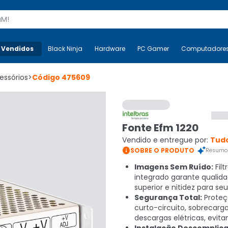
s
 Vendidos
Mais-v-
Black Ninja
Black Ninja
Hardware
Hardware
PC Gamer
PC Gamer
Computadore
Co
essórios
>
Código
475609
Fonte Efm 1220
Vendido e entregue por:
Tudo

SOBRE O PRODUTO
Resumo 
Imagens Sem Ruído:
Filt
integrado garante qualid
superior e nitidez para se
Segurança Total:
Proteç
curto-circuito, sobrecarg
descargas elétricas, evit