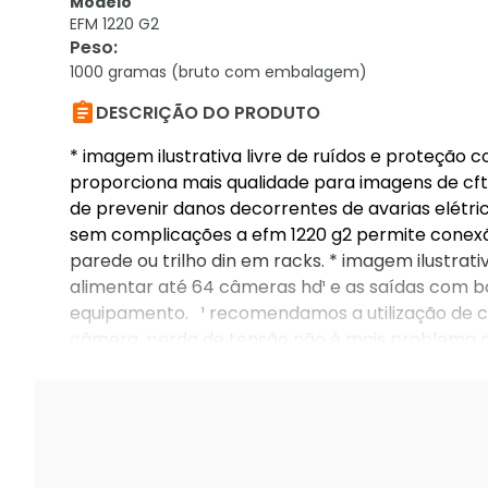
Modelo
EFM 1220 G2
Peso
:
1000 gramas (bruto com embalagem)

DESCRIÇÃO DO PRODUTO
* imagem ilustrativa livre de ruídos e proteção 
proporciona mais qualidade para imagens de cftv
de prevenir danos decorrentes de avarias elétr
sem complicações a efm 1220 g2 permite conexã
parede ou trilho din em racks. * imagem ilustra
alimentar até 64 câmeras hd¹ e as saídas com 
equipamento. ¹ recomendamos a utilização de ca
câmera. perda de tensão não é mais problema a 
funcionamento de câmeras cftv mesmo quando ins