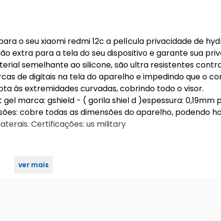
ara o seu xiaomi redmi 12c a película privacidade de hyd
ão extra para a tela do seu dispositivo e garante sua pri
rial semelhante ao silicone, são ultra resistentes contra
as de digitais na tela do aparelho e impedindo que o c
apta às extremidades curvadas, cobrindo todo o visor.
 gel marca: gshield - ( gorila shiel d )espessura: 0,19mm 
nsões: cobre todas as dimensões do aparelho, podendo h
erais. Certificações: us military
ver mais