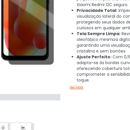
Xiaomi Redmi 12C seguro.
Privacidade Total:
Impe
visualização lateral do co
protegendo seus dados de
curiosos em qualquer amb
Tela Sempre Limpa:
Rev
oleofóbico minimiza digita
garantindo uma visualiza
cristalina e sem borrões.
Ajuste Perfeito:
Com 0,
adapta-se às bordas curv
oferecendo cobertura tot
comprometer a sensibilid
toque.
Ver mais