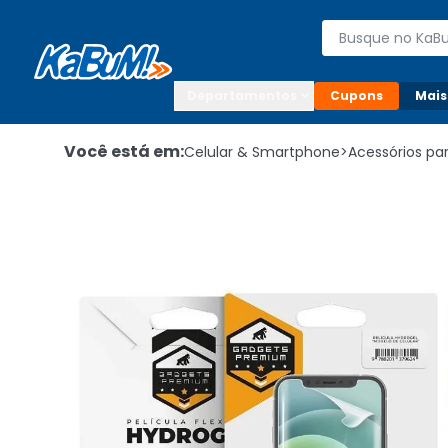
Enviar para:

Buscar produto
Digite o CEP

Departamentos
Cupons
Mais
Você está em:
Celular & Smartphone
>
Acessórios p