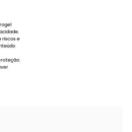
rogel
vacidade.
 riscos e
onteúdo
proteção:
aver