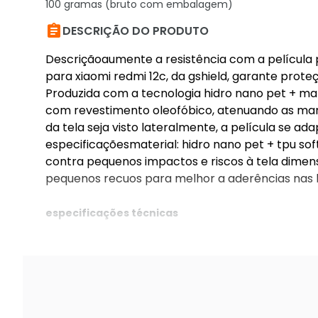
100 gramas (bruto com embalagem)

DESCRIÇÃO DO PRODUTO
Descriçãoaumente a resistência com a película p
para xiaomi redmi 12c, da gshield, garante proteç
Produzida com a tecnologia hidro nano pet + mate
com revestimento oleofóbico, atenuando as marc
da tela seja visto lateralmente, a película se ad
especificaçõesmaterial: hidro nano pet + tpu soft
contra pequenos impactos e riscos à tela dime
pequenos recuos para melhor a aderências nas lat
especificações técnicas
única
cor: