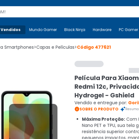
s
 Vendidos
Mais-v-
Mundo Gamer
Mundo Gamer
Black Ninja
Black Ninja
Hardware
Hardware
PC Gamer
ara Smartphones
>
Capas e Películas
>
Código
477621
Película Para Xiaom
Redmi 12c, Privacid
Hydrogel - Gshield
Vendido e entregue por:
Gori

SOBRE O PRODUTO
Resumo 
Máxima Proteção:
Com 
Nano PET e TPU, sua tela 
resistência superior contra
pequenos impactos, man