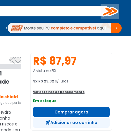
Buscar
PC Gamer
Computadores
Computadores
Periféricos
Periféricos
TV
Venda no KaBuM!
TV
Venda no KaBuM!
R$ 87,97


À vista no PIX
i
ade
3
x
R$ 29,32
s/ juros
Ver detalhes de parcelamento
la shield
Em estoque
gerado por IA
Comprar agora
Hydro
ganha
Adicionar ao carrinho
 riscos e
tendo seu