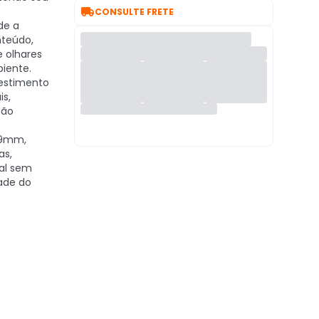

CONSULTE FRETE
de a
nteúdo,
 olhares
iente.
estimento
is,
ção
19mm,
as,
al sem
ade do