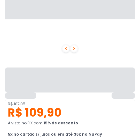


R$ 187,05
R$ 109,90
À vista no PIX
com
15
% de desconto
5
x no cartão
s/ juros
ou em até 36x no NuPay