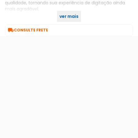
qualidade, tornando sua experiência de digitação ainda
mais agradável.
ver mais
Compre já o seu no KaBuM!

CONSULTE FRETE