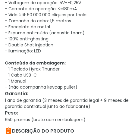
- Voltagem de operação: 5V+-0,25V
- Corrente de operação: <=180mA
- Vida útil: 50.000.000 cliques por tecla
- Tamanho do cabo: 1,5 metros
- Faceplate de metal
- Espuma anti-ruído (acoustic foam)
- 100% anti-ghosting
- Double Shot Injection
- Iluminação: LED
Conteúdo da embalagem:
- 1 Teclado Hyrax Thunder
- 1 Cabo USB-C
- 1 Manual
- (não acompanha keycap puller)
Garantia
:
1 ano de garantia (3 meses de garantia legal + 9 meses de
garantia contratual junto ao fabricante)
Peso
:
650 gramas (bruto com embalagem)

DESCRIÇÃO DO PRODUTO