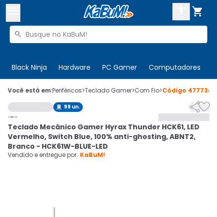



Buscar produtos


Enviar para:
Digite o CEP
Black Ninja
Hardware
PC Gamer
Computadores
P

Olá. Acesse sua conta
Você está em:
Periféricos
>
Teclado Gamer
>
Com Fio
>
Código
477734


99
un.

ENTRE

Departamentos
Teclado Mecânico Gamer Hyrax Thunder HCK61, LED
CADASTRE-SE
Cupons

Vermelho, Switch Blue, 100% anti-ghosting, ABNT2,
Branco - HCK61W-BLUE-LED
Mais Vendidos

Vendido e entregue por:
KaBuM!
Ativar tradutor em libras
