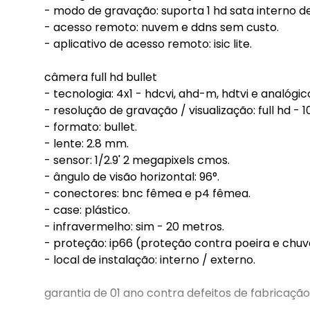
- modo de gravação: suporta 1 hd sata interno de
- acesso remoto: nuvem e ddns sem custo.
- aplicativo de acesso remoto: isic lite.
câmera full hd bullet
- tecnologia: 4x1 - hdcvi, ahd-m, hdtvi e analógic
- resolução de gravação / visualização: full hd -
- formato: bullet.
- lente: 2.8 mm.
- sensor: 1/2.9' 2 megapixels cmos.
- ângulo de visão horizontal: 96°.
- conectores: bnc fêmea e p4 fêmea.
- case: plástico.
- infravermelho: sim - 20 metros.
- proteção: ip66 (proteção contra poeira e chuv
- local de instalação: interno / externo.
garantia de 01 ano contra defeitos de fabricação