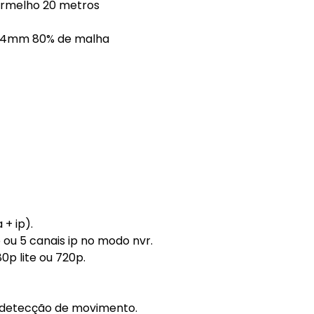
ermelho 20 metros
el 4mm 80% de malha
 + ip).
p ou 5 canais ip no modo nvr.
0p lite ou 720p.
 / detecção de movimento.