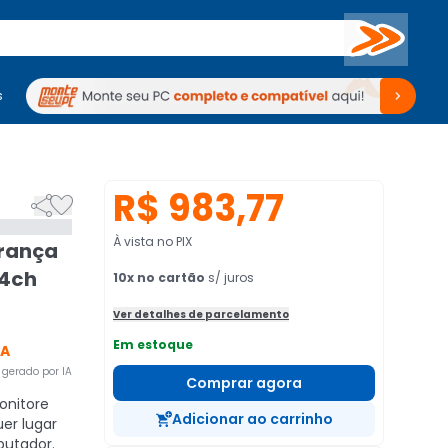
Buscar
s
mputadores
Periféricos
Periféricos
TV
Venda no KaBuM!
TV
Venda no KaBuM!
R$ 983,77


À vista no PIX
urança
 4ch
10
x no cartão
s/ juros
Ver detalhes de parcelamento
Em estoque
CA
gerado por IA
Comprar agora
nitore
Adicionar ao carrinho
er lugar
utador.