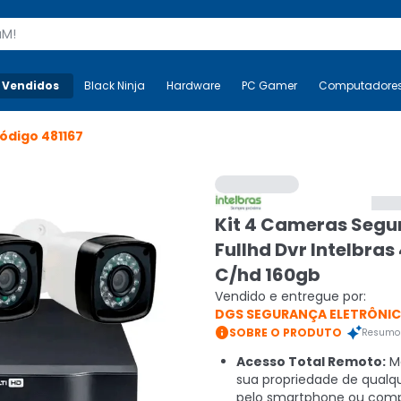
s
 Vendidos
Mais-v-
Black Ninja
Black Ninja
Hardware
Hardware
PC Gamer
PC Gamer
Computadore
Co
ódigo
481167
Kit 4 Cameras Seg
Fullhd Dvr Intelbras
C/hd 160gb
Vendido e entregue por:
DGS SEGURANÇA ELETRÔNI

SOBRE O PRODUTO
Resumo 
Acesso Total Remoto:
Mo
sua propriedade de qualqu
pelo smartphone ou comp