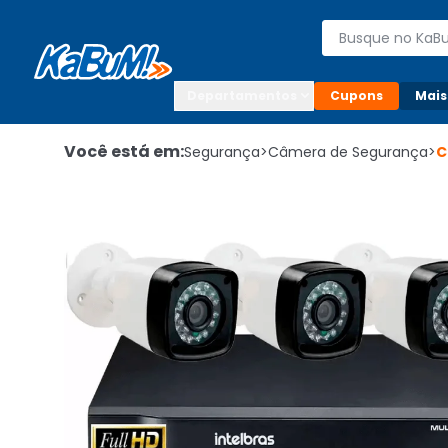
Enviar para:

Buscar produto
Digite o CEP

Departamentos
Cupons
Mais
Você está em:
Segurança
>
Câmera de Segurança
>
C