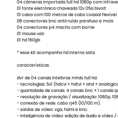
04 câmeras importada full hd 1080p com infrav
01 fonte eletrônica chaveada 12v 05a bivolt
01 caixa com 100 metros de cabo coaxial flexív
08 conectores bnc antirruído parafuso e mola
04 conectores p4 macho com borne
01 mouse usb
01 hd 160gb
* esse kit acompanha hd interno sata
características
dvr de 04 canais intelbras mhdx full hd.
- tecnologias: 5x1 (hdcvi + hdtvi + ahd + analógica
- quantidade de canais: 4 canais bnc + 1 canais i
- resolução de gravação / visualização: 1080p, 108
- conexão de rede: cabo rj45 (10/100 m).
- saídas de vídeo: vga, hdmi e bnc.
- inteligência de vídeo: edição de áudio e vídeo