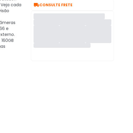

Veja cada
CONSULTE FRETE
visão
âmeras
66 e
xterno.
 160GB
uas