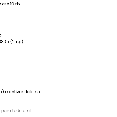
 até 10 tb.
o.
 1080p (2mp).
a) e antivandalismo.
 para todo o kit