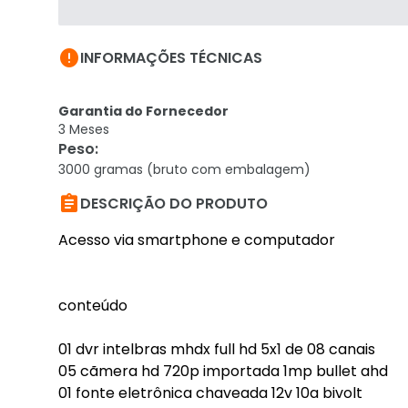

INFORMAÇÕES TÉCNICAS
Garantia do Fornecedor
3 Meses
Peso
:
3000 gramas (bruto com embalagem)

DESCRIÇÃO DO PRODUTO
Acesso via smartphone e computador
conteúdo
01 dvr intelbras mhdx full hd 5x1 de 08 canais
05 cãmera hd 720p importada 1mp bullet ahd
01 fonte eletrônica chaveada 12v 10a bivolt