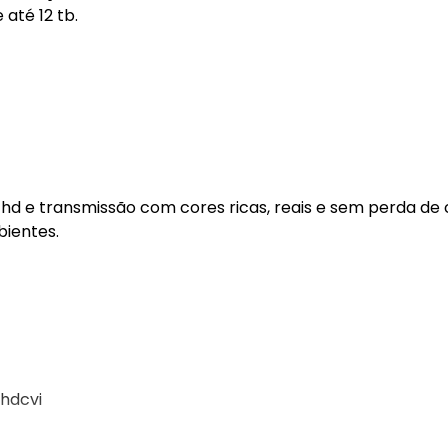
até 12 tb.
d e transmissão com cores ricas, reais e sem perda de 
bientes.
 hdcvi