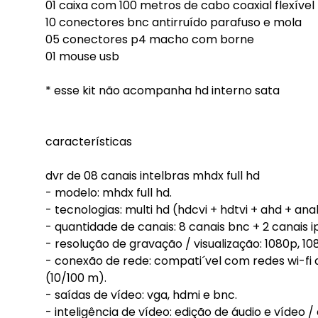
01 caixa com 100 metros de cabo coaxial flexív
10 conectores bnc antirruído parafuso e mola
05 conectores p4 macho com borne
01 mouse usb
* esse kit não acompanha hd interno sata
características
dvr de 08 canais intelbras mhdx full hd
- modelo: mhdx full hd.
- tecnologias: multi hd (hdcvi + hdtvi + ahd + anal
- quantidade de canais: 8 canais bnc + 2 canais i
- resolução de gravação / visualização: 1080p, 108
- conexão de rede: compati´vel com redes wi-fi
(10/100 m).
- saídas de vídeo: vga, hdmi e bnc.
- inteligência de vídeo: edição de áudio e vídeo