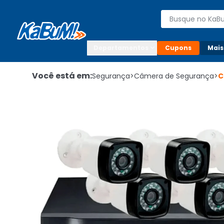
Enviar para:

Buscar produto
Digite o CEP

Departamentos
Cupons
Mais
Você está em:
Segurança
>
Câmera de Segurança
>
C