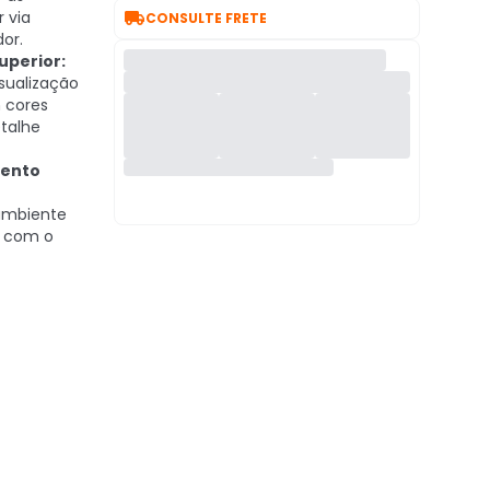

 via
CONSULTE FRETE
or.
uperior:
sualização
 cores
etalhe
mento
ambiente
 com o