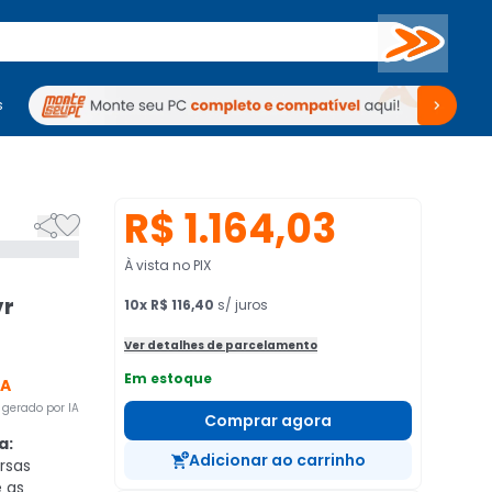
Buscar
s
mputadores
Periféricos
Periféricos
TV
Venda no KaBuM!
TV
Venda no KaBuM!
R$ 1.164,03


À vista no PIX
vr
10
x
R$ 116,40
s/ juros
d
Ver detalhes de parcelamento
Em estoque
CA
gerado por IA
Comprar agora
a:
Adicionar ao carrinho
rsas
e as