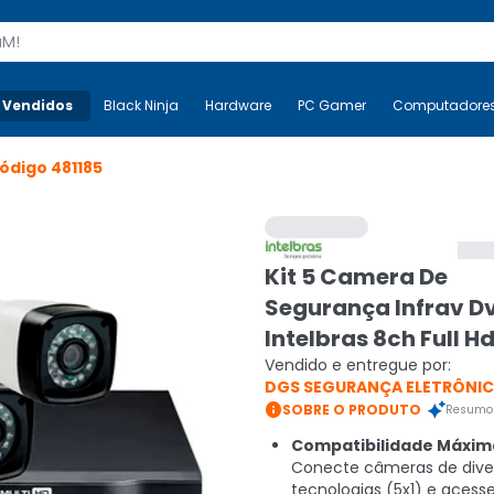
s
 Vendidos
Mais-v-
Black Ninja
Black Ninja
Hardware
Hardware
PC Gamer
PC Gamer
Computadore
Co
ódigo
481185
Kit 5 Camera De
Segurança Infrav D
Intelbras 8ch Full H
Vendido e entregue por:
DGS SEGURANÇA ELETRÔNI

SOBRE O PRODUTO
Resumo 
Compatibilidade Máxim
Conecte câmeras de dive
tecnologias (5x1) e acess