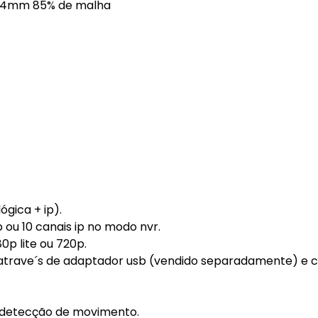
el 4mm 85% de malha
ógica + ip).
p ou 10 canais ip no modo nvr.
0p lite ou 720p.
 atrave´s de adaptador usb (vendido separadamente) e c
 / detecção de movimento.