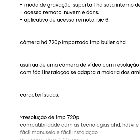
- modo de gravação: suporta 1 hd sata interno de 
- acesso remoto: nuvem e ddns.
- aplicativo de acesso remoto: isic 6.
câmera hd 720p importada 1mp bullet ahd
usufrua de uma câmera de vídeo com resolução h
com fácil instalação se adapta a maioria dos am
características:
?resolução de 1mp 720p
compatibilidade com as tecnologias ahd, hdtvi e
fácil manuseio e fácil instalação
alcance ir de até 20 metros