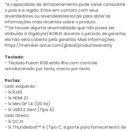
*A capacidade de armazenamento pode variar consoante
o país e a região. Entre em contato com seus
revendedores ou revendedores locais para obter as
informações mais recentes sobre o produto.
**Se houver alguma anormalidade que não possa ser
atribuída à Gigabyte/AORUS durante o período de garantia,
ela não será coberta pela garantia. Mais informações:
https://member.aorus.com/global/productwarranty
Teclado:
- Teclado Fusion RGB estilo ilha com controle
retroiluminado por tecla, macro por tecla
Portas:
Lado esquerdo:
- 1x RJ45
- 1x HDMI 2.1
- 1x Mini DP 1.4 (120 Hz)
- 1x USB3.2 Gen1 (Tipo A)
Lado Direito:
- 1x DC in
- 1x Thunderbolt™ 4 (Tipo C, suporte para fornecimento de