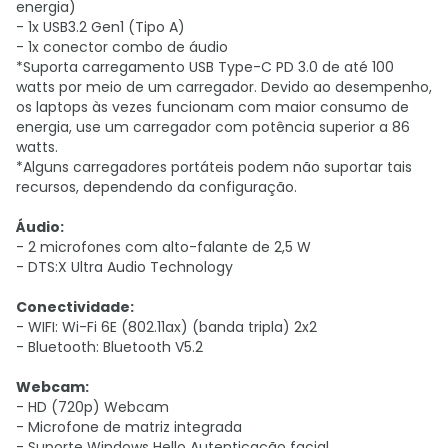
energia)
- 1x USB3.2 Gen1 (Tipo A)
- 1x conector combo de áudio
*Suporta carregamento USB Type-C PD 3.0 de até 100
watts por meio de um carregador. Devido ao desempenho,
os laptops às vezes funcionam com maior consumo de
energia, use um carregador com potência superior a 86
watts.
*Alguns carregadores portáteis podem não suportar tais
recursos, dependendo da configuração.
Áudio:
- 2 microfones com alto-falante de 2,5 W
- DTS:X Ultra Audio Technology
Conectividade:
- WIFI: Wi-Fi 6E (802.11ax) (banda tripla) 2x2
- Bluetooth: Bluetooth V5.2
Webcam:
- HD (720p) Webcam
- Microfone de matriz integrada
- Suporte Windows Hello Autenticação facial