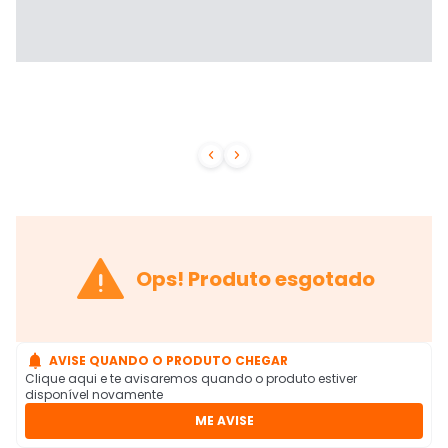



Ops! Produto esgotado

AVISE QUANDO O PRODUTO CHEGAR
Clique aqui e te avisaremos quando o produto estiver
disponível novamente
ME AVISE