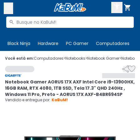



Buscar produtos


Enviar para:
Digite o CEP
Black Ninja
Hardware
PC Gamer
Computadores
P

Olá. Acesse sua conta
Você está em:
Computadores
>
Notebooks
>
Notebook Gamer
>
Notebook


ENTRE

Departamentos
Notebook Gamer AORUS 17X AXF Intel Core i9-13900HX,
CADASTRE-SE
Cupons

16GB RAM, RTX 4080, 1TB SSD, Tela 17.3" QHD 240Hz ,
Windows 11 Pro, Preto - AORUS 17X AXF-B4BR694SP
Mais Vendidos

Vendido e entregue por:
KaBuM!
Ativar tradutor em libras
