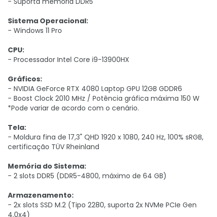
- Suporta memória DDR5
Sistema Operacional:
- Windows 11 Pro
CPU:
- Processador Intel Core
i9-13900HX
Gráficos:
- NVIDIA GeForce RTX 4080 Laptop GPU 12GB GDDR6
- Boost Clock 2010 MHz / Potência gráfica máxima 150 W
*Pode variar de acordo com o cenário.
Tela:
- Moldura fina de 17,3" QHD 1920 x 1080, 240 Hz, 100% sRGB,
certificação TÜV Rheinland
Memória do Sistema:
- 2 slots DDR5 (DDR5-4800, máximo de 64 GB)
Armazenamento:
- 2x slots SSD M.2 (Tipo 2280, suporta 2x NVMe PCIe Gen
4.0x4)