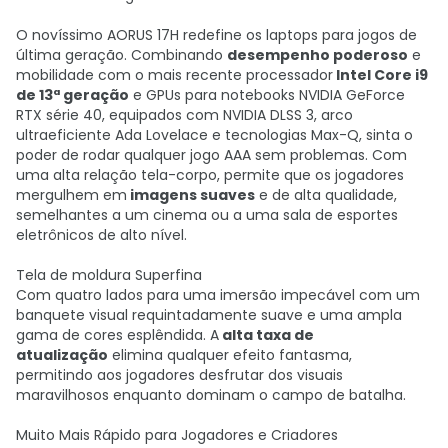
O novíssimo AORUS 17H redefine os laptops para jogos de
última geração. Combinando
desempenho poderoso
e
mobilidade com o mais recente processador
Intel Core i9
de 13ª geração
e GPUs para notebooks NVIDIA GeForce
RTX série 40, equipados com NVIDIA DLSS 3, arco
ultraeficiente Ada Lovelace e tecnologias Max-Q, sinta o
poder de rodar qualquer jogo AAA sem problemas. Com
uma alta relação tela-corpo, permite que os jogadores
mergulhem em
imagens suaves
e de alta qualidade,
semelhantes a um cinema ou a uma sala de esportes
eletrônicos de alto nível.
Tela de moldura Superfina
Com quatro lados para uma imersão impecável com um
banquete visual requintadamente suave e uma ampla
gama de cores esplêndida. A
alta taxa de
atualização
elimina qualquer efeito fantasma,
permitindo aos jogadores desfrutar dos visuais
maravilhosos enquanto dominam o campo de batalha.
Muito Mais Rápido para Jogadores e Criadores