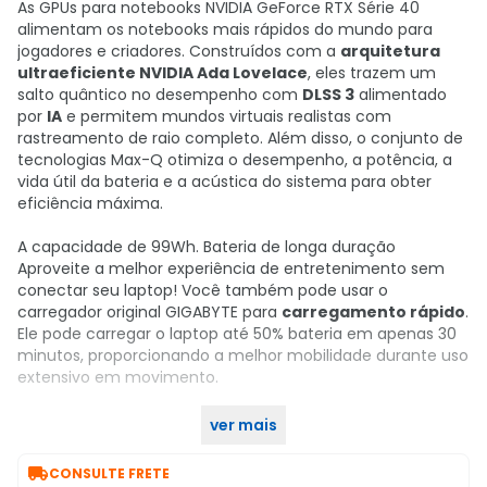
As GPUs para notebooks NVIDIA GeForce RTX Série 40
alimentam os notebooks mais rápidos do mundo para
jogadores e criadores. Construídos com a
arquitetura
ultraeficiente NVIDIA Ada Lovelace
, eles trazem um
salto quântico no desempenho com
DLSS 3
alimentado
por
IA
e permitem mundos virtuais realistas com
rastreamento de raio completo. Além disso, o conjunto de
tecnologias Max-Q otimiza o desempenho, a potência, a
vida útil da bateria e a acústica do sistema para obter
eficiência máxima.
A capacidade de 99Wh. Bateria de longa duração
Aproveite a melhor experiência de entretenimento sem
conectar seu laptop! Você também pode usar o
carregador original GIGABYTE para
carregamento rápido
.
Ele pode carregar o laptop até 50% bateria em apenas 30
minutos, proporcionando a melhor mobilidade durante uso
extensivo em movimento.
ver mais
Compre agora no KaBuM!

CONSULTE FRETE