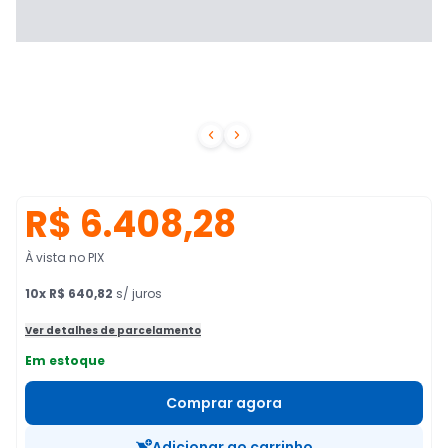


R$ 6.408,28
À vista no PIX
10
x
R$ 640,82
s/ juros
Ver detalhes de parcelamento
Em estoque
Comprar agora
Adicionar ao carrinho