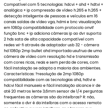
Compatível com 5 tecnologias: hdcvi + ahd + hdtvi +
analógica + ip compressão de vídeo h.265 e h.265 +
detecção inteligente de pessoas e veículos em 16
canais saídas de vídeo vga, hdmi e bnc visualização
em 1080p compatibilidade com protocolo onvif
função bnc + ip adiciona câmeras ip ao dvr suporta
2 hds sata de alta capacidade compatível com
redes wi-fi através de adaptador usb 32 - câmera
hd 1080p 2mp bullet ahd importada usufrua de uma
câmera de vídeo com resolução hd e transmissão
com cores ricas, reais e sem perda de cores, com
fácil instalação se adapta a maioria dos ambientes.
Características: ?resolução de 2mp 1080p
compatibilidade com as tecnologias ahd, hdtvi e
hdcvi fácil manuseio e fácil instalação alcance ir de
até 20 metros lente 3,6mm sensor de 1/4 perguntas
frequentes as câmeras são da intelbras? R: não,
somente o dvr é da intelbras com o acesso remoto