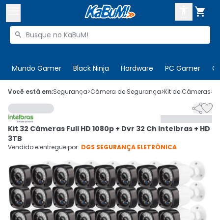



Buscar produtos


Enviar para:
Digite o CEP
Mundo Gamer
Black Ninja
Hardware
PC Gamer
C

Olá. Acesse sua conta
Você está em:
Segurança
>
Câmera de Segurança
>
Kit de Câmeras
>
C


ENTRE

Departamentos
Kit 32 Câmeras Full HD 1080p + Dvr 32 Ch Intelbras + HD
CADASTRE-SE
Cupons

3TB
Vendido e entregue por:
DGS SEGURANÇA ELETRÔNICA
Mais Vendidos

Ativar tradutor em libras
