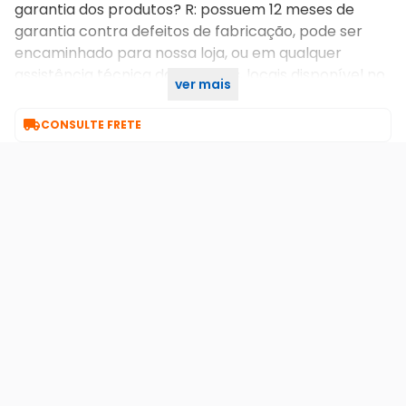
garantia dos produtos? R: possuem 12 meses de
garantia contra defeitos de fabricação, pode ser
encaminhado para nossa loja, ou em qualquer
assistência técnica da intelbras, locais disponível no
ver mais
site do fabricante

CONSULTE FRETE