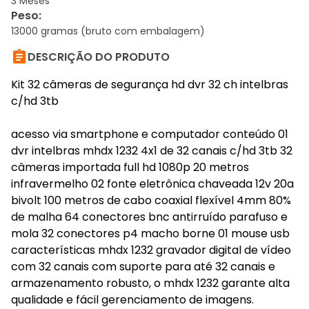
3 Meses
Peso
:
13000 gramas (bruto com embalagem)

DESCRIÇÃO DO PRODUTO
Kit 32 câmeras de segurança hd dvr 32 ch intelbras
c/hd 3tb
acesso via smartphone e computador conteúdo 01
dvr intelbras mhdx 1232 4x1 de 32 canais c/hd 3tb 32
câmeras importada full hd 1080p 20 metros
infravermelho 02 fonte eletrônica chaveada 12v 20a
bivolt 100 metros de cabo coaxial flexível 4mm 80%
de malha 64 conectores bnc antirruído parafuso e
mola 32 conectores p4 macho borne 01 mouse usb
características mhdx 1232 gravador digital de vídeo
com 32 canais com suporte para até 32 canais e
armazenamento robusto, o mhdx 1232 garante alta
qualidade e fácil gerenciamento de imagens.