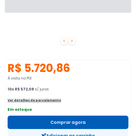


R$ 5.720,86
À vista no PIX
10
x
R$ 572,08
s/ juros
Ver detalhes de parcelamento
Em estoque
Comprar agora
Adicionar ao carrinho