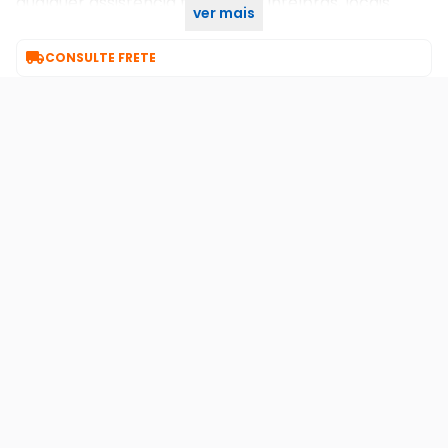
qualquer assistência técnica da intelbras, locais
ver mais
disponível no site do fabricante

CONSULTE FRETE