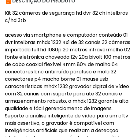

DESCRIÇÃO DO PRODUTO
Kit 32 câmeras de segurança hd dvr 32 ch intelbras
c/hd 3tb
acesso via smartphone e computador conteúdo 01
dvr intelbras mhdx 1232 4x1 de 32 canais 32 câmeras
importada full hd 1080p 20 metros infravermelho 02
fonte eletrônica chaveada 12v 20a bivolt 100 metros
de cabo coaxial flexível 4mm 80% de malha 64
conectores bnc antirruído parafuso e mola 32
conectores p4 macho borne 01 mouse usb
características mhdx 1232 gravador digital de vídeo
com 32 canais com suporte para até 32 canais e
armazenamento robusto, o mhdx 1232 garante alta
qualidade e fácil gerenciamento de imagens.
Suporte a análise inteligente de vídeo para um cftv
mais assertivo, o gravador é compatível com
inteligências artificiais que realizam a detecção