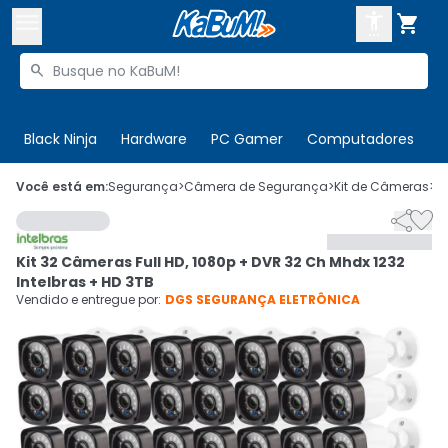



Buscar produtos


Enviar para:
Digite o CEP
Black Ninja
Hardware
PC Gamer
Computadores
P

Olá. Acesse sua conta
Você está em:
Segurança
>
Câmera de Segurança
>
Kit de Câmeras
>
C


ENTRE

Departamentos
Kit 32 Câmeras Full HD, 1080p + DVR 32 Ch Mhdx 1232
CADASTRE-SE
Cupons

Intelbras + HD 3TB
Vendido e entregue por:
DGS SEGURANÇA ELETRÔNICA
Mais Vendidos

Ativar tradutor em libras
