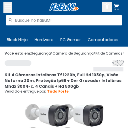



Buscar produtos


Enviar para:
Digite o CEP
Black Ninja
Hardware
PC Gamer
Computadores
P

Olá. Acesse sua conta
Você está em:
Segurança
>
Câmera de Segurança
>
Kit de Câmeras
>
C


ENTRE

Departamentos
Kit 4 Câmeras Intelbras Tf 1220b, Full Hd 1080p, Visão
CADASTRE-SE
Cupons

Noturna 20m, Proteção Ip66 + Dvr Gravador Intelbras
Mhdx 3004-c, 4 Canais + Hd 500gb
Mais Vendidos

Vendido e entregue por:
Tudo Forte
Ativar tradutor em libras
