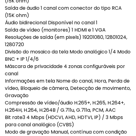
(15K ohm)
Saída de áudio 1 canal com conector do tipo RCA
(15K ohm)
Áudio bidirecional Disponível no canal 1
Saída de vídeo (monitores) 1 HDMI e 1 VGA
Resoluções de saída (em pixels) 19201080, 12801024,
1280720
Divisão do mosaico da tela Modo analógico 1/4 Modo
BNC + IP 1/4/6
Máscara de privacidade 4 zonas configuráveis por
canal
Informações em tela Nome do canal, Hora, Perda de
vídeo, Bloqueio de câmera, Detecção de movimento,
Gravação
Compressão de vídeo/áudio H.265+, H.265, H.264+,
H.264H, H.264, H.264B / G.711u, G.711a, PCM, AAC
Bit rate3 4 Mbps (HDCVI, AHD, HDTVI, IP) / 3 Mbps
para canal analógico (CVBS)
Modo de gravação Manual, contínua com condição