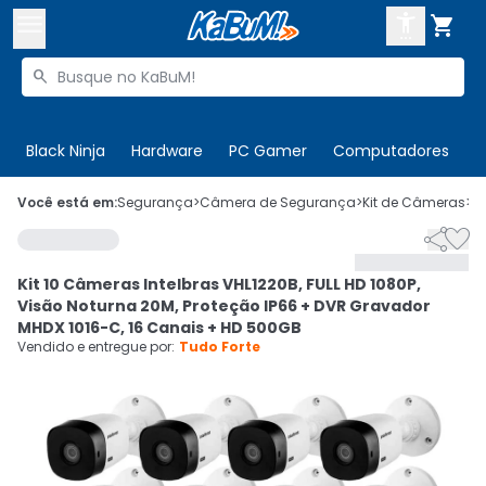



Buscar produtos


Enviar para:
Digite o CEP
Black Ninja
Hardware
PC Gamer
Computadores
P

Olá. Acesse sua conta
Você está em:
Segurança
>
Câmera de Segurança
>
Kit de Câmeras
>
C


ENTRE

Departamentos
Kit 10 Câmeras Intelbras VHL1220B, FULL HD 1080P,
CADASTRE-SE
Cupons

Visão Noturna 20M, Proteção IP66 + DVR Gravador
MHDX 1016-C, 16 Canais + HD 500GB
Mais Vendidos

Vendido e entregue por:
Tudo Forte
Ativar tradutor em libras
