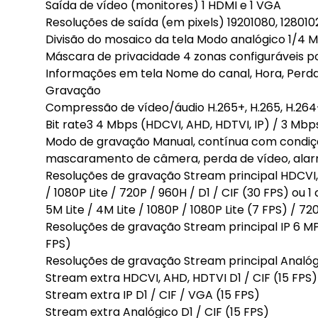
Saída de vídeo (monitores) 1 HDMI e 1 VGA
Resoluções de saída (em pixels) 19201080, 128010
Divisão do mosaico da tela Modo analógico 1/4 M
Máscara de privacidade 4 zonas configuráveis p
Informações em tela Nome do canal, Hora, Perd
Gravação
Compressão de vídeo/áudio H.265+, H.265, H.264+,
Bit rate3 4 Mbps (HDCVI, AHD, HDTVI, IP) / 3 Mb
Modo de gravação Manual, contínua com condiç
mascaramento de câmera, perda de vídeo, alarme
Resoluções de gravação Stream principal HDCVI, A
/ 1080P Lite / 720P / 960H / D1 / CIF (30 FPS) ou 
5M Lite / 4M Lite / 1080P / 1080P Lite (7 FPS) / 72
Resoluções de gravação Stream principal IP 6 MP 
FPS)
Resoluções de gravação Stream principal Analógi
Stream extra HDCVI, AHD, HDTVI D1 / CIF (15 FPS)
Stream extra IP D1 / CIF / VGA (15 FPS)
Stream extra Analógico D1 / CIF (15 FPS)