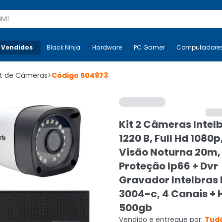
s
 Vendidos
Mais-v-
Black Ninja
Black Ninja
Hardware
Hardware
PC Gamer
PC Gamer
Computadore
Co
it de Câmeras
>
Código
504973
Kit 2 Câmeras Intelb
1220 B, Full Hd 1080p,
Visão Noturna 20m,
Proteção Ip66 + Dvr
Gravador Intelbras
3004-c, 4 Canais + 
500gb
Vendido e entregue por:
Tudo