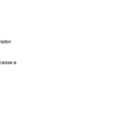
vador
Acesse e