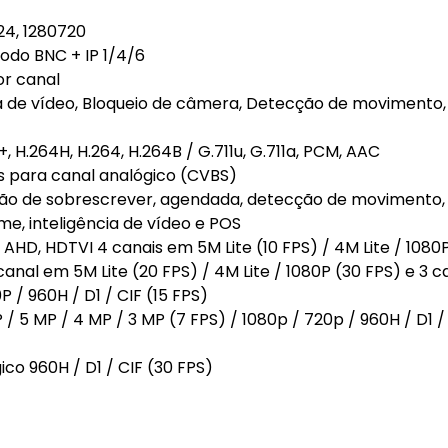
24, 1280720
odo BNC + IP 1/4/6
or canal
a de vídeo, Bloqueio de câmera, Detecção de movimento,
 H.264H, H.264, H.264B / G.711u, G.711a, PCM, AAC
ps para canal analógico (CVBS)
ão de sobrescrever, agendada, detecção de movimento,
, inteligência de vídeo e POS
HD, HDTVI 4 canais em 5M Lite (10 FPS) / 4M Lite / 1080P
1 canal em 5M Lite (20 FPS) / 4M Lite / 1080P (30 FPS) e 3 
0P / 960H / D1 / CIF (15 FPS)
/ 5 MP / 4 MP / 3 MP (7 FPS) / 1080p / 720p / 960H / D1 /
co 960H / D1 / CIF (30 FPS)