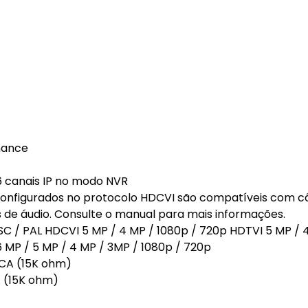
mance
 6 canais IP no modo NVR
 configurados no protocolo HDCVI são compatíveis com 
de áudio. Consulte o manual para mais informações.
SC / PAL HDCVI 5 MP / 4 MP / 1080p / 720p HDTVI 5 MP / 
6 MP / 5 MP / 4 MP / 3MP / 1080p / 720p
RCA (15K ohm)
A (15K ohm)