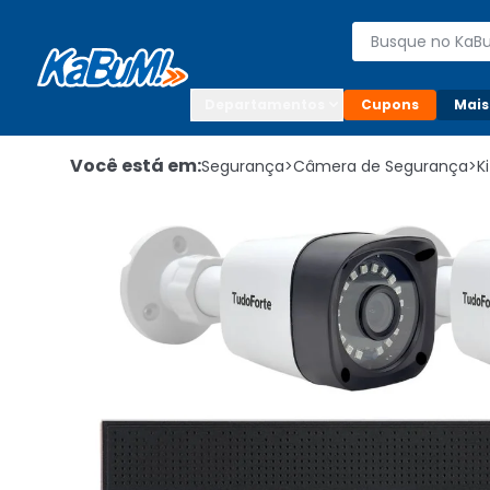
Enviar para:

Buscar produto
Digite o CEP

Departamentos
Cupons
Mais
Você está em:
Segurança
>
Câmera de Segurança
>
K