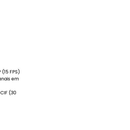
 (15 FPS)
canais em
 CIF (30