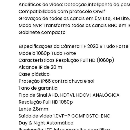
Analíticos de vídeo: Detecção inteligente de pesso
Compatibilidade com protocolo Onvif
Gravação de todos os canais em 5M Lite, 4M Lite
Modo NVR Transforma todos os canais BNC em I
Gabinete compacto
Especificações da Câmera TF 2020 B Tudo Forte
Modelo 1080p Tudo Forte
Características Resolução Full HD (1080p)
Alcance IR de 20 m
Case plástico
Proteção IP66 contra chuva e sol
1 ano de garantia
Tipo de Sinal AHD, HDTVI, HDCVI, ANALÓGICA
Resolução Full HD 1080p
Lente 2.8mm
Saída de vídeo 1.0VP-P COMPOSTO, BNC
Day & Night Automático
Iluminação LED Infravermelho com filtro