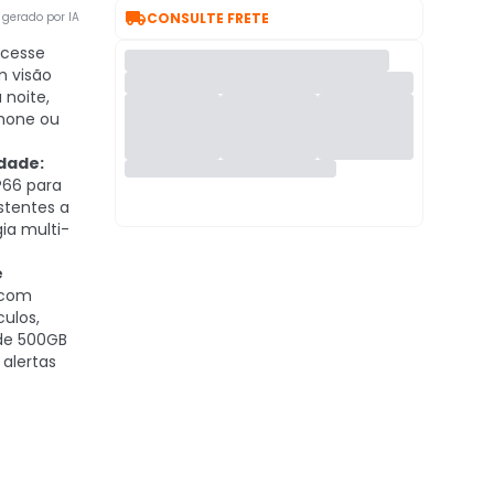

gerado por IA
CONSULTE FRETE
cesse
m visão
 noite,
hone ou
idade:
66 para
istentes a
ia multi-
e
 com
ulos,
de 500GB
 alertas