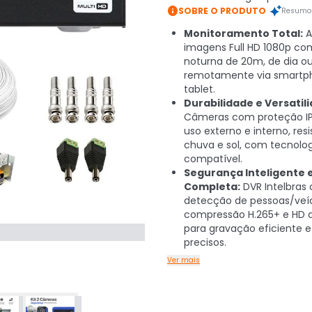

SOBRE O PRODUTO
Resumo 
Monitoramento Total:
A
imagens Full HD 1080p co
noturna de 20m, de dia ou
remotamente via smartp
tablet.
Durabilidade e Versatil
Câmeras com proteção IP
uso externo e interno, res
chuva e sol, com tecnolog
compatível.
Segurança Inteligente 
Completa:
DVR Intelbras
detecção de pessoas/veíc
compressão H.265+ e HD 
para gravação eficiente e
precisos.
Ver mais