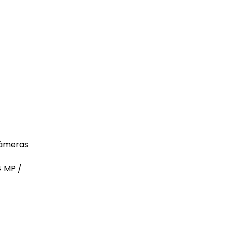
câmeras
4 MP /