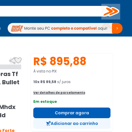
Buscar
s
mputadores
Periféricos
Periféricos
TV
Venda no KaBuM!
TV
Venda no KaBuM!
R$ 895,88


À vista no PIX
ras Tf
 Bullet
10
x
R$ 89,58
s/ juros
Ver detalhes de parcelamento
Em estoque
 Mhdx
Comprar agora
Hd
Adicionar ao carrinho
 Forte