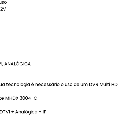
uso
12V
VI, ANALÓGICA
a tecnologia é necessário o uso de um DVR Multi HD.
nte MHDX 3004-C
TVI + Analógica + IP