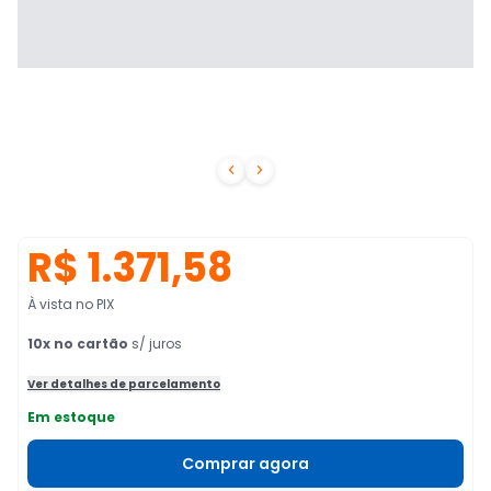


R$ 1.371,58
À vista no PIX
10
x no cartão
s/ juros
Ver detalhes de parcelamento
Em estoque
Comprar agora