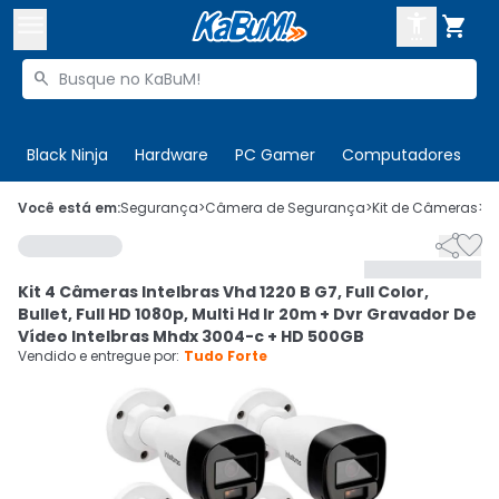



Buscar produtos


Enviar para:
Digite o CEP
Black Ninja
Hardware
PC Gamer
Computadores
P

Olá. Acesse sua conta
Você está em:
Segurança
>
Câmera de Segurança
>
Kit de Câmeras
>
C


ENTRE

Departamentos
Kit 4 Câmeras Intelbras Vhd 1220 B G7, Full Color,
CADASTRE-SE
Cupons

Bullet, Full HD 1080p, Multi Hd Ir 20m + Dvr Gravador De
Vídeo Intelbras Mhdx 3004-c + HD 500GB
Mais Vendidos

Vendido e entregue por:
Tudo Forte
Ativar tradutor em libras
