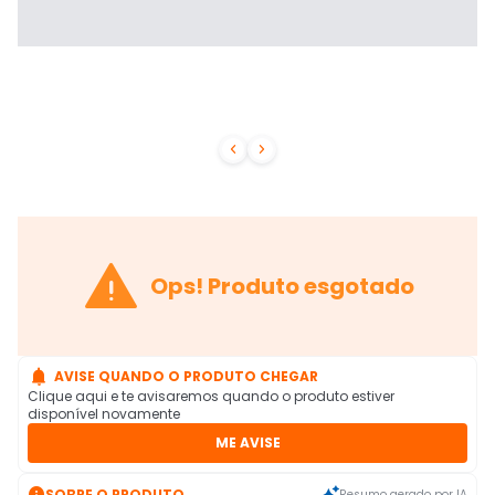



Ops! Produto esgotado

AVISE QUANDO O PRODUTO CHEGAR
Clique aqui e te avisaremos quando o produto estiver
disponível novamente
ME AVISE

SOBRE O PRODUTO
Resumo gerado por IA