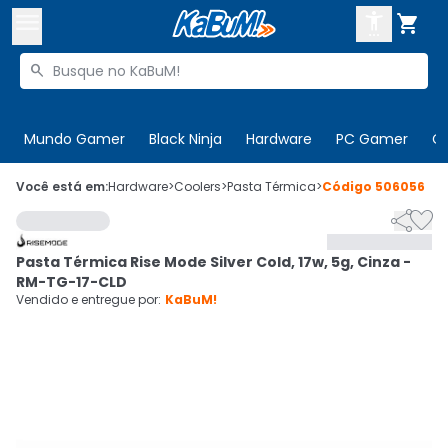



Buscar produtos


Enviar para:
Digite o CEP
Mundo Gamer
Black Ninja
Hardware
PC Gamer
C

Olá. Acesse sua conta
Você está em:
Hardware
>
Coolers
>
Pasta Térmica
>
Código
506056


ENTRE

Departamentos
Pasta Térmica Rise Mode Silver Cold, 17w, 5g, Cinza -
CADASTRE-SE
Cupons

RM-TG-17-CLD
Vendido e entregue por:
KaBuM!
Mais Vendidos

Ativar tradutor em libras
