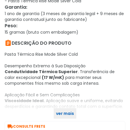
- Pasta Térmica Rise Mode Silver Cold
Garantia
:
1 ano de garantia (3 meses de garantia legal + 9 meses de
garantia contratual junto ao fabricante)
Peso
:
15 gramas (bruto com embalagem)

DESCRIÇÃO DO PRODUTO
Pasta Térmica Rise Mode Silver Cold
Desempenho Extremo à Sua Disposição
Condutividade Térmica Superior
. Transferência de
calor excepcional
(17 W/mK)
para manter seus
componentes frios mesmo sob carga intensa.
Aplicação Fácil e Sem Complicações
Viscosidade Ideal.
Aplicação suave e uniforme, evitando
desperdícios e garantindo contato total com a superfície.
ver mais
Compre já o seu no KaBuM!

CONSULTE FRETE