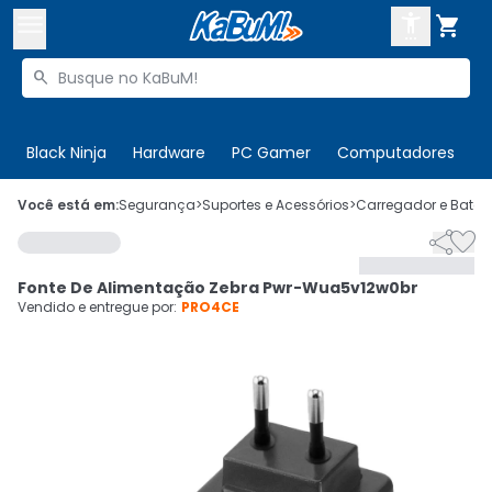



Buscar produtos


Enviar para:
Digite o CEP
Black Ninja
Hardware
PC Gamer
Computadores
P

Olá. Acesse sua conta
Você está em:
Segurança
>
Suportes e Acessórios
>
Carregador e Bateri


ENTRE

Departamentos
Fonte De Alimentação Zebra Pwr-Wua5v12w0br
CADASTRE-SE
Cupons

Vendido e entregue por:
PRO4CE
Mais Vendidos

Ativar tradutor em libras
