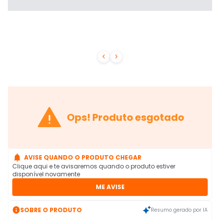



Ops! Produto esgotado

AVISE QUANDO O PRODUTO CHEGAR
Clique aqui e te avisaremos quando o produto estiver
disponível novamente
ME AVISE

SOBRE O PRODUTO
Resumo gerado por IA