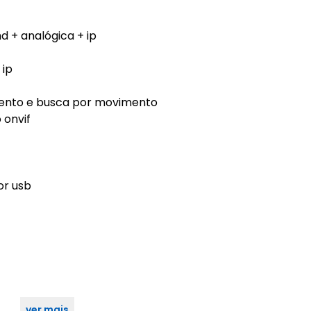
d + analógica + ip
 ip
ento e busca por movimento
 onvif
or usb
ver mais