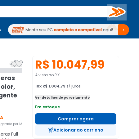
Buscar
s
mputadores
Periféricos
Periféricos
TV
Venda no KaBuM!
TV
Venda no KaBuM!
R$ 10.047,99


À vista no PIX
meras
olor,
10
x
R$ 1.004,79
s/ juros
igente
Ver detalhes de parcelamento
Em estoque
CA
Comprar agora
gerado por IA
Adicionar ao carrinho
ras Full