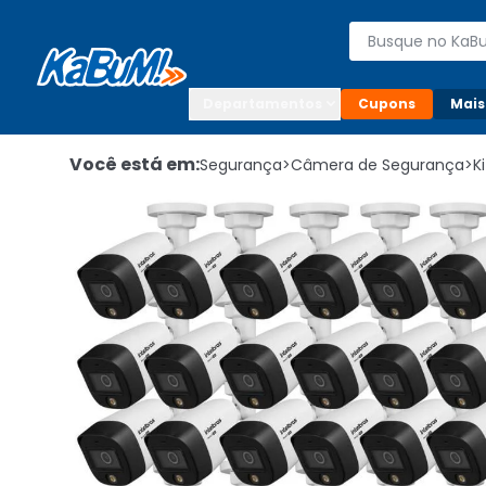
Enviar para:

Buscar produto
Digite o CEP

Departamentos
Cupons
Mais
Você está em:
Segurança
>
Câmera de Segurança
>
K