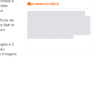
ítidas e

CONSULTE FRETE
ridão
ça
frute de
é 6MP IP,
com
gias e 2
seu
s imagens