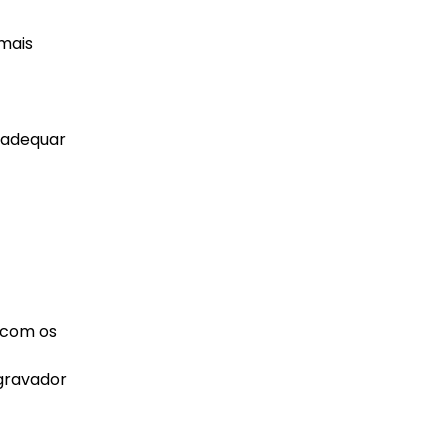
 mais
 adequar
 com os
 gravador