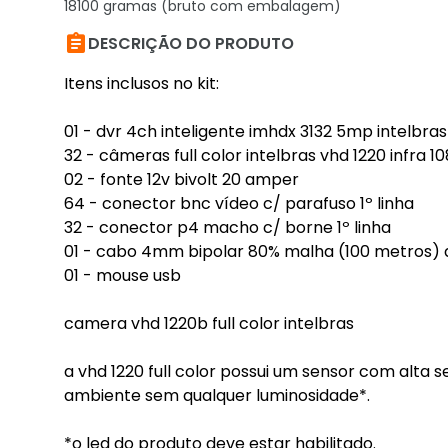
18100 gramas (bruto com embalagem)

DESCRIÇÃO DO PRODUTO
Itens inclusos no kit:
01 - dvr 4ch inteligente imhdx 3132 5mp intelbras
32 - câmeras full color intelbras vhd 1220 infra 10
02 - fonte 12v bivolt 20 amper
64 - conector bnc vídeo c/ parafuso 1º linha
32 - conector p4 macho c/ borne 1º linha
01 - cabo 4mm bipolar 80% malha (100 metros) 
01 - mouse usb
camera vhd 1220b full color intelbras
a vhd 1220 full color possui um sensor com alta 
ambiente sem qualquer luminosidade*.
*o led do produto deve estar habilitado.