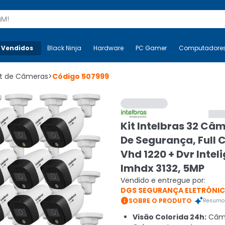
s
 Vendidos
Mais-v-
Black Ninja
Black Ninja
Hardware
Hardware
PC Gamer
PC Gamer
Computadore
Co
it de Câmeras
>
Código
507999
Kit Intelbras 32 Câ
De Segurança, Full C
Vhd 1220 + Dvr Intel
Imhdx 3132, 5MP
Vendido e entregue por:
DGS SEGURANÇA ELETRÔNI

SOBRE O PRODUTO
Resumo 
Visão Colorida 24h:
Câme