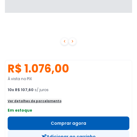


R$ 1.076,00
À vista no PIX
10
x
R$ 107,60
s/ juros
Ver detalhes de parcelamento
Em estoque
Comprar agora
Adicionar ao carrinho