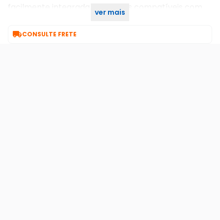
facilmente integrada a soluções compatíveis com
ver mais
essa tecnologia. Ficha técnica – cie 1060.pdf

CONSULTE FRETE