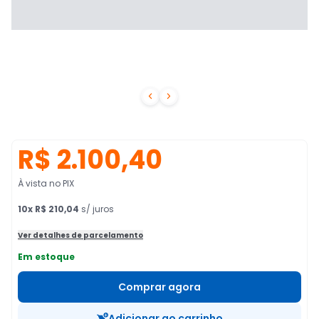


R$ 2.100,40
À vista no PIX
10
x
R$ 210,04
s/ juros
Ver detalhes de parcelamento
Em estoque
Comprar agora
Adicionar ao carrinho