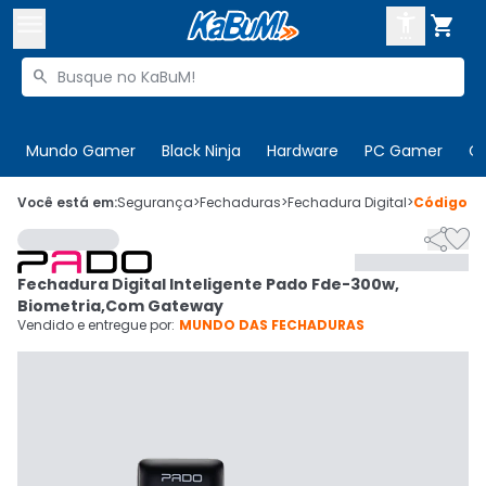



Buscar produtos


Enviar para:
Digite o CEP
Mundo Gamer
Black Ninja
Hardware
PC Gamer
C

Olá. Acesse sua conta
Você está em:
Segurança
>
Fechaduras
>
Fechadura Digital
>
Código
5


ENTRE

Departamentos
Fechadura Digital Inteligente Pado Fde-300w,
CADASTRE-SE
Cupons

Biometria,Com Gateway
Vendido e entregue por:
MUNDO DAS FECHADURAS
Mais Vendidos

Ativar tradutor em libras
