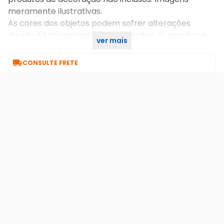
meramente ilustrativas.
As cores dos objetos podem sofrer alterações
devido à luminosidade, configurações do monitor e
ver mais
percepção do usuário.

CONSULTE FRETE