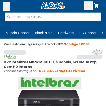



Buscar produtos


Enviar para:
Digite o CEP
Mundo Gamer
Black Ninja
Hardware
PC Gamer
C

Olá. Acesse sua conta
Você está em:
Segurança
>
Gravador
>
DVR
>
Código
513305


ENTRE

Departamentos
DVR Intelbras Mhdx Multi HD, 8 Canais, 5x1 Cloud P2p,
CADASTRE-SE
Cupons

Com HD Interno
Vendido e entregue por:
DGS SEGURANÇA ELETRÔNICA
Mais Vendidos

Ativar tradutor em libras
