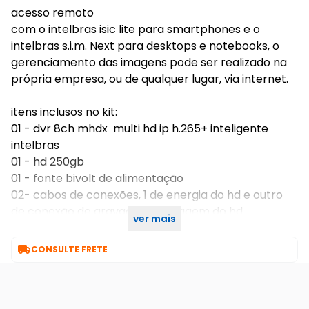
acesso remoto
com o intelbras isic lite para smartphones e o
intelbras s.i.m. Next para desktops e notebooks, o
gerenciamento das imagens pode ser realizado na
própria empresa, ou de qualquer lugar, via internet.
itens inclusos no kit:
01 - dvr 8ch mhdx multi hd ip h.265+ inteligente
intelbras
01 - hd 250gb
01 - fonte bivolt de alimentação
02- cabos de conexões, 1 de energia do hd e outro
de conexão de gravação de imagem do hd
ver mais
01 - mouse usb

CONSULTE FRETE