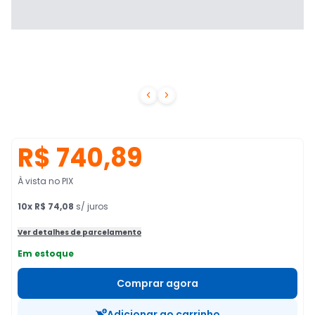


R$ 740,89
À vista no PIX
10
x
R$ 74,08
s/ juros
Ver detalhes de parcelamento
Em estoque
Comprar agora
Adicionar ao carrinho