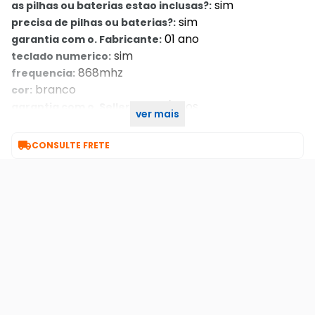
sim
as pilhas ou baterias estao inclusas?:
sim
precisa de pilhas ou baterias?:
01 ano
garantia com o. Fabricante:
sim
teclado numerico:
868mhz
frequencia:
branco
cor:
1 ano/anos
garantia com o. Seller::
ver mais
ds-pwa64-l-we
part number:

CONSULTE FRETE