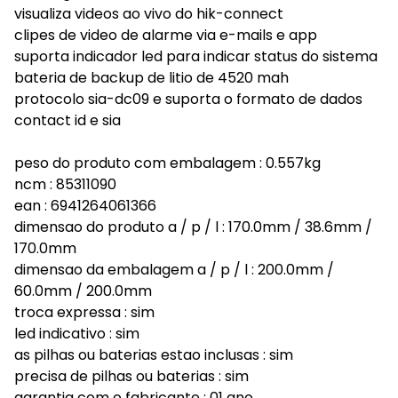
visualiza videos ao vivo do hik-connect
clipes de video de alarme via e-mails e app
suporta indicador led para indicar status do sistema
bateria de backup de litio de 4520 mah
protocolo sia-dc09 e suporta o formato de dados
contact id e sia
peso do produto com embalagem : 0.557kg
ncm : 85311090
ean : 6941264061366
dimensao do produto a / p / l : 170.0mm / 38.6mm /
170.0mm
dimensao da embalagem a / p / l : 200.0mm /
60.0mm / 200.0mm
troca expressa : sim
led indicativo : sim
as pilhas ou baterias estao inclusas : sim
precisa de pilhas ou baterias : sim
garantia com o fabricante : 01 ano