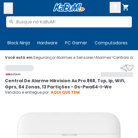



Buscar produtos


Enviar para:
Digite o CEP
Black Ninja
Hardware
PC Gamer
Computadores
P

Olá. Acesse sua conta
Você está em:
Segurança
>
Alarmes e Sensores
>
Alarmes
>
Centrais de 


ENTRE

Departamentos
Central De Alarme Hikvision Ax Pro 868, Tcp, Ip, Wifi,
CADASTRE-SE
Cupons

Gprs, 64 Zonas, 13 Partições - Ds-Pwa64-l-We
Vendido e entregue por:
AQUI QUE TEM
Mais Vendidos

Ativar tradutor em libras
