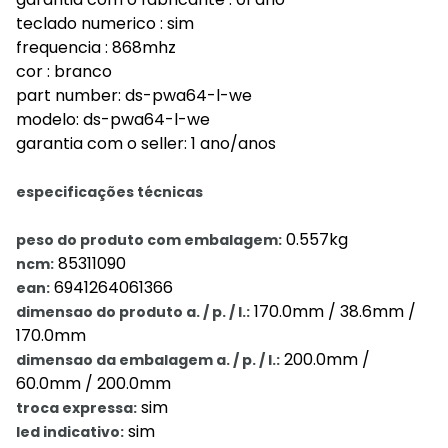
teclado numerico : sim
frequencia : 868mhz
cor : branco
part number: ds-pwa64-l-we
modelo: ds-pwa64-l-we
garantia com o seller: 1 ano/anos
especificações técnicas
0.557kg
peso do produto com embalagem:
85311090
ncm:
6941264061366
ean:
170.0mm / 38.6mm /
dimensao do produto a. / p. / l.:
170.0mm
200.0mm /
dimensao da embalagem a. / p. / l.:
60.0mm / 200.0mm
sim
troca expressa:
sim
led indicativo: