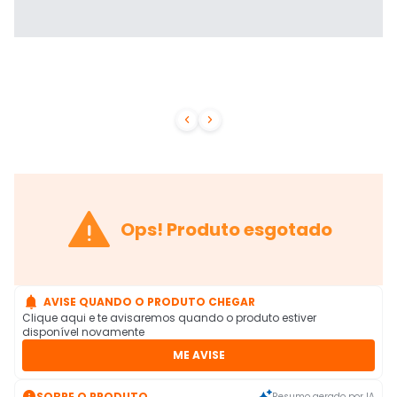



Ops! Produto esgotado

AVISE QUANDO O PRODUTO CHEGAR
Clique aqui e te avisaremos quando o produto estiver
disponível novamente
ME AVISE

SOBRE O PRODUTO
Resumo gerado por IA