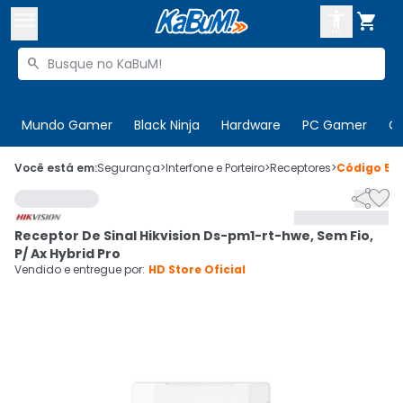



Buscar produtos


Enviar para:
Digite o CEP
Mundo Gamer
Black Ninja
Hardware
PC Gamer
C

Olá. Acesse sua conta
Você está em:
Segurança
>
Interfone e Porteiro
>
Receptores
>
Código
51


ENTRE

Departamentos
Receptor De Sinal Hikvision Ds-pm1-rt-hwe, Sem Fio,
CADASTRE-SE
Cupons

P/ Ax Hybrid Pro
Vendido e entregue por:
HD Store Oficial
Mais Vendidos

Ativar tradutor em libras
