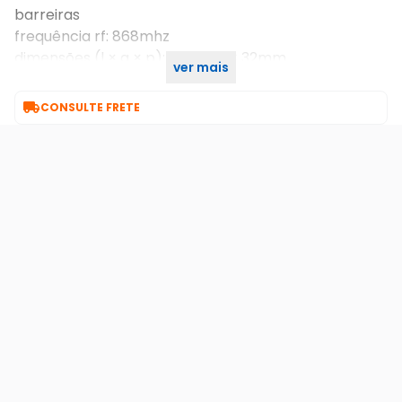
barreiras
frequência rf: 868mhz
dimensões (l × a × p): 110 × 155 × 32mm
ver mais
peso: 28g

CONSULTE FRETE