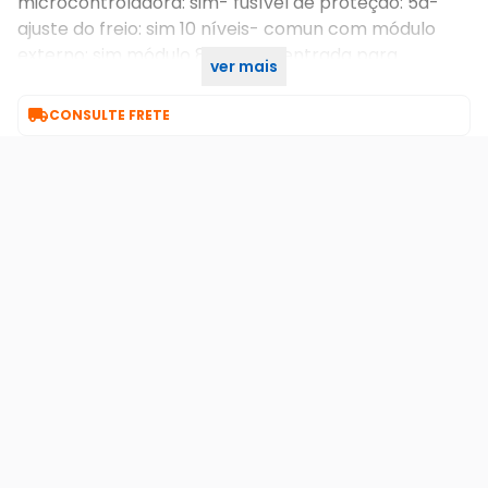
microcontroladora: sim- fusível de proteção: 5a-
ajuste do freio: sim 10 níveis- comun com módulo
externo: sim módulo 8f garen- entrada para
ver mais
fotocélula: sim

CONSULTE FRETE