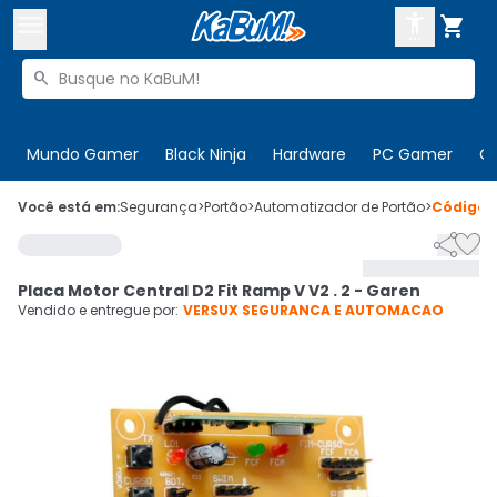



Buscar produtos


Enviar para:
Digite o CEP
Mundo Gamer
Black Ninja
Hardware
PC Gamer
C

Olá. Acesse sua conta
Você está em:
Segurança
>
Portão
>
Automatizador de Portão
>
Código


ENTRE

Departamentos
Placa Motor Central D2 Fit Ramp V V2 . 2 - Garen
CADASTRE-SE
Cupons

Vendido e entregue por:
VERSUX SEGURANCA E AUTOMACAO
Mais Vendidos

Ativar tradutor em libras
