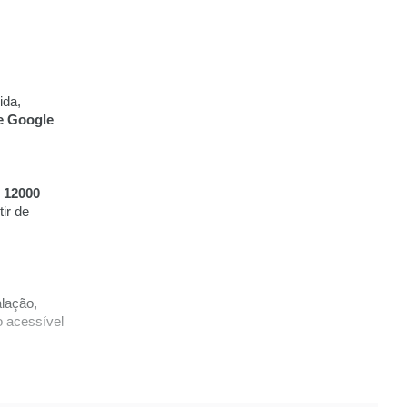
ida,
 e Google
m
12000
tir de
alação,
o acessível