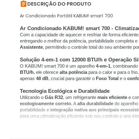

DESCRIÇÃO DO PRODUTO
Ar Condicionado Portátil KABUM! smart 700
Ar Condicionado KABUM! smart 700 - Climatiza
Com a capacidade de aquecer e resfriar de forma eficiente
entregando o melhor da potência, portabilidade completa e
Assistente
, permitindo o controle total do seu ambiente 
Solução 4-em-1 com 12000 BTU/h e Operação Si
O KABUM! smart 700 é um aparelho
4-em-1
, combinando
BTU/h
, ele oferece
alta potência
para o calor e para o fri
apenas
48 dB
, crucial para garantir o
Foco Total
e o
confo
Tecnologia Ecológica e Durabilidade
Utilizando o
Gás R32
, um refrigerante
mais eficiente
e com
ecologicamente correto
. A
alta durabilidade
do aparelho
portabilidade e
integração nativa aos principais ecossi
para uma climatização eficiente sob seu controle o ano inte
Adquira o seu no KaBuM!