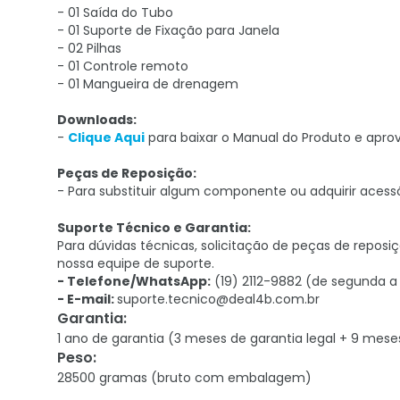
- 01 Saída do Tubo
- 01 Suporte de Fixação para Janela
- 02 Pilhas
- 01 Controle remoto
- 01 Mangueira de drenagem
Downloads:
-
Clique Aqui
para baixar o Manual do Produto e aprov
Peças de Reposição:
- Para substituir algum componente ou adquirir acess
Suporte Técnico e Garantia:
Para dúvidas técnicas, solicitação de peças de repo
nossa equipe de suporte.
-
Telefone/WhatsApp:
(19) 2112-9882 (de segunda a s
-
E-mail:
suporte.tecnico@deal4b.com.br
Garantia
:
1 ano de garantia (3 meses de garantia legal + 9 mese
Peso
:
28500 gramas (bruto com embalagem)