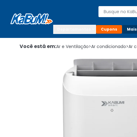
Enviar para:

Buscar produto
Digite o CEP

Departamentos
Cupons
Mais
Você está em:
Ar e Ventilação
>
Ar condicionado
>
Ar c