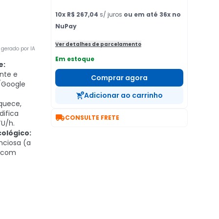
10
x
R$ 267,04
s/ juros
ou em até 36x no
NuPay
Ver detalhes de parcelamento
gerado por IA
Em estoque
e:
nte e
Comprar agora
a/Google
Adicionar ao carrinho
quece,
difica

CONSULTE FRETE
U/h.
ológico:
nciosa (a
2 com