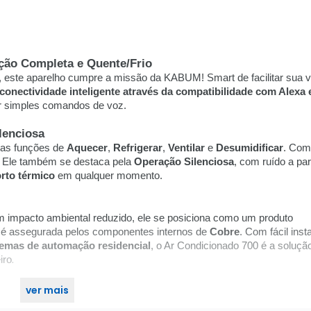
ção Completa e Quente/Frio
, este aparelho cumpre a missão da KABUM! Smart de facilitar sua v
conectividade inteligente através da compatibilidade com Alexa
por simples comandos de voz.
lenciosa
 as funções de
Aquecer
,
Refrigerar
,
Ventilar
e
Desumidificar
. Co
o. Ele também se destaca pela
Operação Silenciosa
, com ruído a par
rto térmico
em qualquer momento.
 impacto ambiental reduzido, ele se posiciona como um produto
 é assegurada pelos componentes internos de
Cobre
. Com fácil inst
stemas de automação residencial
, o Ar Condicionado 700 é a soluçã
.
iro
ver mais