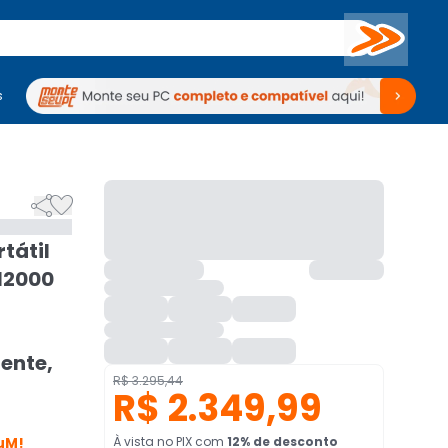
Buscar
s
mputadores
Periféricos
Periféricos
TV
Venda no KaBuM!
TV
Venda no KaBuM!


tátil
12000
ente,
R$ 3.295,44
R$ 2.349,99
uM!
À vista no PIX
com
12
% de desconto