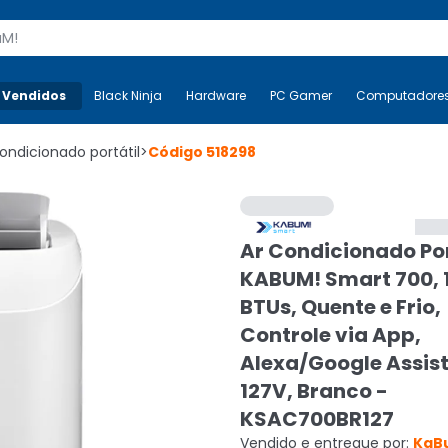
s
 Vendidos
Mais-v-
Black Ninja
Black Ninja
Hardware
Hardware
PC Gamer
PC Gamer
Computadore
Co
ondicionado portátil
>
Código
518298
Ar Condicionado Por
KABUM! Smart 700, 
BTUs, Quente e Frio,
Controle via App,
Alexa/Google Assist
127V, Branco -
KSAC700BR127
Vendido e entregue por:
KaB