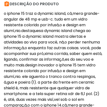

DESCRIÇÃO DO PRODUTO
o iphone 15 traz a dynamic island, câ,mera grande-
angular de 48 mp e usb-c. tudo em um vidro
resistente colorido por infusã,o e design em
alumí,nio.destaquesa dynamic island chega ao
iphone 15 a dynamic island mostra alertas e
atividades ao vivo para você, nã,o perder nenhuma
informaç,ã,o enquanto faz outras coisas. você, pode
acompanhar sua pró,xima corrida, saber quem está,
ligando, confirmar as informaç,õ,es do seu voo e
muito mais.design inovador o iphone 15 tem vidro
resistente colorido por infusã,o e design em
alumí,nio. ele aguenta o tranco contra respingos,
á,gua e poeira (1). a parte da frente em ceramic
shield é, mais resistente que qualquer vidro de
smartphone. e a tela super retina xdr de 6,1 pol. (2)
é, até, duas vezes mais visí,vel sob o sol em
comparaç,ã,o com o iphone 14.câ,mera grande-