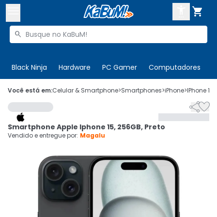



Buscar produtos


Enviar para:
Digite o CEP
Black Ninja
Hardware
PC Gamer
Computadores
P

Olá. Acesse sua conta
Você está em:
Celular & Smartphone
>
Smartphones
>
iPhone
>
IPhone 15
>


ENTRE

Departamentos
Smartphone Apple Iphone 15, 256GB, Preto
CADASTRE-SE
Cupons

Vendido e entregue por:
Magalu
Mais Vendidos

Ativar tradutor em libras
