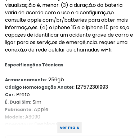
visualizaç,ã,o é, menor. (3) a duraç,ã,o da bateria
varia de acordo com o uso e a configuraç,ã,o.
consulte apple.com/br/batteries para obter mais
informaç,õ,es. (4) o iphone 15 e o iphone 15 pro sã,o
capazes de identificar um acidente grave de carro e
ligar para os serviç,os de emergê,ncia. requer uma
conexã,o de rede celular ou chamadas wi-fi.
Especificações Técnicas
256gb
Armazenamento:
127572301993
Código Homologação Anatel:
Preto
Cor:
Sim
É. Dual Sim:
Apple
Fabricante:
A3090
Modelo:
Desbloqueado
Operadora:
ver mais
Qwerty
Modelo Alfanumerico: