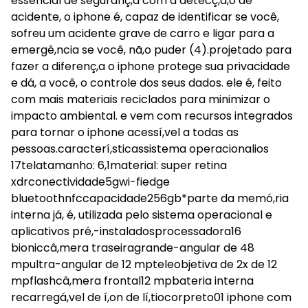
essencial de seguranç,a com a detecç,ã,o de
acidente, o iphone é, capaz de identificar se você,
sofreu um acidente grave de carro e ligar para a
emergê,ncia se você, nã,o puder (4).projetado para
fazer a diferenç,a o iphone protege sua privacidade
e dá, a você, o controle dos seus dados. ele é, feito
com mais materiais reciclados para minimizar o
impacto ambiental. e vem com recursos integrados
para tornar o iphone acessí,vel a todas as
pessoas.caracterí,sticassistema operacionalios
17telatamanho: 6,1material: super retina
xdrconectividade5gwi-fiedge
bluetoothnfccapacidade256gb*parte da memó,ria
interna já, é, utilizada pelo sistema operacional e
aplicativos pré,-instaladosprocessadora16
bioniccâ,mera traseiragrande-angular de 48
mpultra-angular de 12 mpteleobjetiva de 2x de 12
mpflashcâ,mera frontal12 mpbateria interna
recarregá,vel de í,on de lí,tiocorpreto01 iphone com