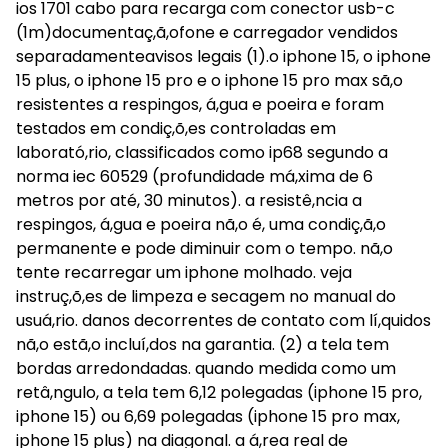
ios 1701 cabo para recarga com conector usb-c
(1m)documentaç,ã,ofone e carregador vendidos
separadamenteavisos legais (1).o iphone 15, o iphone
15 plus, o iphone 15 pro e o iphone 15 pro max sã,o
resistentes a respingos, á,gua e poeira e foram
testados em condiç,õ,es controladas em
laborató,rio, classificados como ip68 segundo a
norma iec 60529 (profundidade má,xima de 6
metros por até, 30 minutos). a resistê,ncia a
respingos, á,gua e poeira nã,o é, uma condiç,ã,o
permanente e pode diminuir com o tempo. nã,o
tente recarregar um iphone molhado. veja
instruç,õ,es de limpeza e secagem no manual do
usuá,rio. danos decorrentes de contato com lí,quidos
nã,o estã,o incluí,dos na garantia. (2) a tela tem
bordas arredondadas. quando medida como um
retâ,ngulo, a tela tem 6,12 polegadas (iphone 15 pro,
iphone 15) ou 6,69 polegadas (iphone 15 pro max,
iphone 15 plus) na diagonal. a á,rea real de