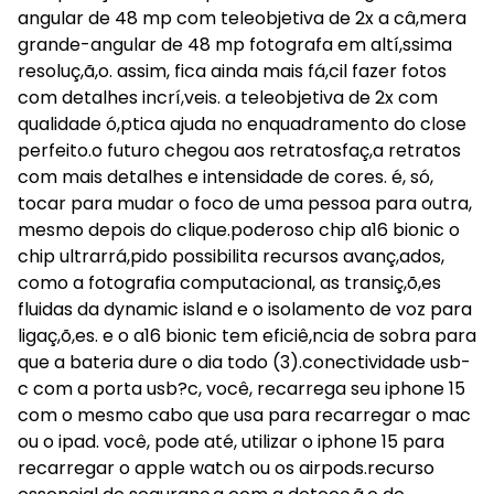
angular de 48 mp com teleobjetiva de 2x a câ,mera
grande-angular de 48 mp fotografa em altí,ssima
resoluç,ã,o. assim, fica ainda mais fá,cil fazer fotos
com detalhes incrí,veis. a teleobjetiva de 2x com
qualidade ó,ptica ajuda no enquadramento do close
perfeito.o futuro chegou aos retratosfaç,a retratos
com mais detalhes e intensidade de cores. é, só,
tocar para mudar o foco de uma pessoa para outra,
mesmo depois do clique.poderoso chip a16 bionic o
chip ultrarrá,pido possibilita recursos avanç,ados,
como a fotografia computacional, as transiç,õ,es
fluidas da dynamic island e o isolamento de voz para
ligaç,õ,es. e o a16 bionic tem eficiê,ncia de sobra para
que a bateria dure o dia todo (3).conectividade usb-
c com a porta usb?c, você, recarrega seu iphone 15
com o mesmo cabo que usa para recarregar o mac
ou o ipad. você, pode até, utilizar o iphone 15 para
recarregar o apple watch ou os airpods.recurso