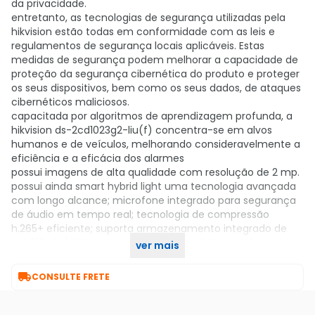
da privacidade.
entretanto, as tecnologias de segurança utilizadas pela
hikvision estão todas em conformidade com as leis e
regulamentos de segurança locais aplicáveis. Estas
medidas de segurança podem melhorar a capacidade de
proteção da segurança cibernética do produto e proteger
os seus dispositivos, bem como os seus dados, de ataques
cibernéticos maliciosos.
capacitada por algoritmos de aprendizagem profunda, a
hikvision ds-2cd1023g2-liu(f) concentra-se em alvos
humanos e de veículos, melhorando consideravelmente a
eficiência e a eficácia dos alarmes
possui imagens de alta qualidade com resolução de 2 mp.
possui ainda smart hybrid light uma tecnologia avançada
com longo alcance; microfone integrado para segurança
de áudio em tempo real; tecnologia de compressão
h.265+ eficiente; suporta armazenamento integrado de
até 512 gb (slot para cartão sd) e é resistente à água e
ver mais
poeira (ip67).

CONSULTE FRETE