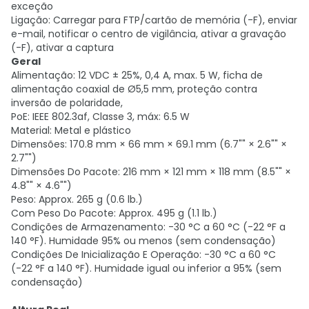
exceção
Ligação: Carregar para FTP/cartão de memória (-F), enviar
e-mail, notificar o centro de vigilância, ativar a gravação
(-F), ativar a captura
Geral
Alimentação: 12 VDC ± 25%, 0,4 A, max. 5 W, ficha de
alimentação coaxial de Ø5,5 mm, proteção contra
inversão de polaridade,
PoE: IEEE 802.3af, Classe 3, máx: 6.5 W
Material: Metal e plástico
Dimensões: 170.8 mm × 66 mm × 69.1 mm (6.7"" × 2.6"" ×
2.7"")
Dimensões Do Pacote: 216 mm × 121 mm × 118 mm (8.5"" ×
4.8"" × 4.6"")
Peso: Approx. 265 g (0.6 lb.)
Com Peso Do Pacote: Approx. 495 g (1.1 lb.)
Condições de Armazenamento: -30 °C a 60 °C (-22 °F a
140 °F). Humidade 95% ou menos (sem condensação)
Condições De Inicialização E Operação: -30 °C a 60 °C
(-22 °F a 140 °F). Humidade igual ou inferior a 95% (sem
condensação)