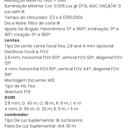
Resolução Máxima: 1920 × 1080
Iluminação Mínima: Cor: 0.005 Lux @ (F1.6, AGC ON),B/W: 0
Lux with IR
Tempo do Obturador: 1/3 s à 1/100,000s
Dia e Noite: Filtro de corte IR
Ajuste De Ângulo: Panorâmica: 0° a 360°, inclinação: 0° a
90°, rotação: 0° a 360°
Lentes
Tipo De Lente: Lente focal fixa, 2.8 and 4 mm opcional
Distância focal & FOV:
2.8 mm, horizontal FOV 103°, vertical FOV 56°, diagonal FOV
121°
4 mm, horizontal FOV 83°, vertical FOV 44°, diagonal FOV
99°
Montagem Da Lente: M12
Tipo de íris: Fixo
Abertura: F1.6
DORI
:
2.8 mm, D: 45 m, O: 18 m, R: 9 m, I: 4 m
4 mm, D: 56 m, O: 22 m, R: 11 m, I: 5 m
Luminador
:
Tipo De Luz Suplementar: IR, luz branca
Faixa De Luz Suplementar: Até 30 m