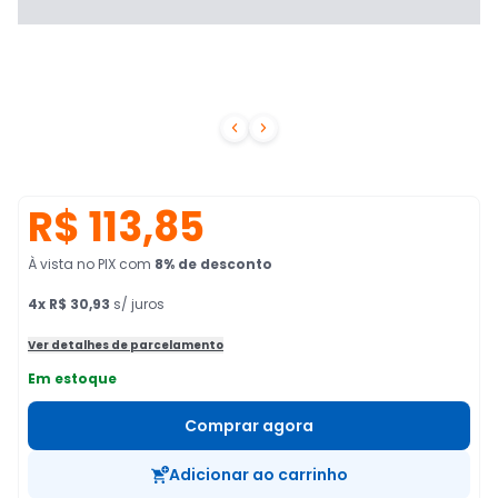


R$ 113,85
À vista no PIX
com
8
% de desconto
4
x
R$ 30,93
s/ juros
Ver detalhes de parcelamento
Em estoque
Comprar agora
Adicionar ao carrinho