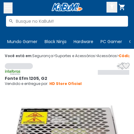



Buscar produtos


Enviar para:
Digite o CEP
Mundo Gamer
Black Ninja
Hardware
PC Gamer
C

Olá. Acesse sua conta
Você está em:
Segurança
>
Suportes e Acessórios
>
Acessórios
>
Códig


ENTRE

Departamentos
Fonte Efm 1205, G2
CADASTRE-SE
Cupons

Vendido e entregue por:
HD Store Oficial
Mais Vendidos

Ativar tradutor em libras
