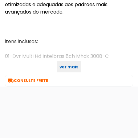
otimizadas e adequadas aos padrões mais
avançados do mercado.
itens inclusos:
01-Dvr Multi Hd Intelbras 8ch Mhdx 3008-C
ver mais
01-HD 4tb

CONSULTE FRETE