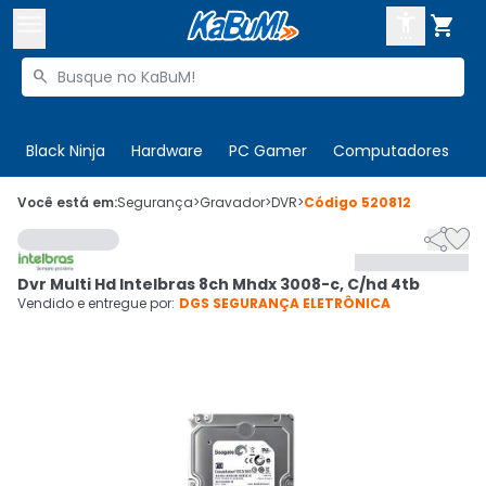



Buscar produtos


Enviar para:
Digite o CEP
Black Ninja
Hardware
PC Gamer
Computadores
P

Olá. Acesse sua conta
Você está em:
Segurança
>
Gravador
>
DVR
>
Código
520812


ENTRE

Departamentos
Dvr Multi Hd Intelbras 8ch Mhdx 3008-c, C/hd 4tb
CADASTRE-SE
Cupons

Vendido e entregue por:
DGS SEGURANÇA ELETRÔNICA
Mais Vendidos

Ativar tradutor em libras
