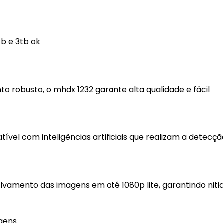
tb e 3tb ok
 robusto, o mhdx 1232 garante alta qualidade e fácil
ível com inteligências artificiais que realizam a detecçã
alvamento das imagens em até 1080p lite, garantindo niti
gens