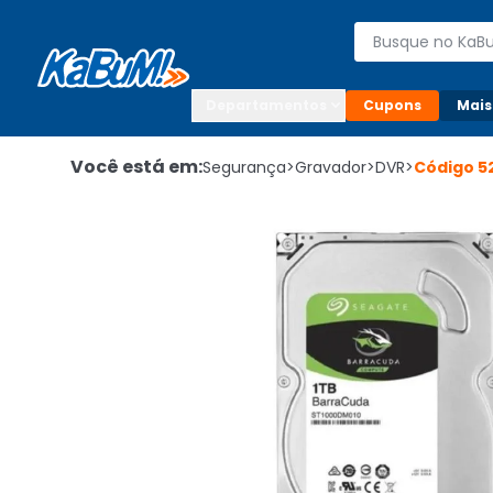
Enviar para:

Buscar produto
Digite o CEP

Departamentos
Cupons
Mais
Você está em:
Segurança
>
Gravador
>
DVR
>
Código
5