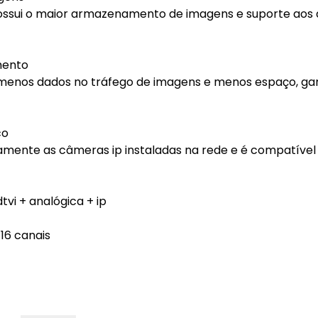
ossui o maior armazenamento de imagens e suporte aos 
mento
 menos dados no tráfego de imagens e menos espaço, ga
co
camente as câmeras ip instaladas na rede e é compatíve
tvi + analógica + ip
16 canais