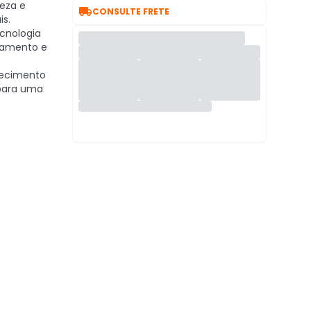
reza e

CONSULTE FRETE
is.
cnologia
namento e
ecimento
para uma