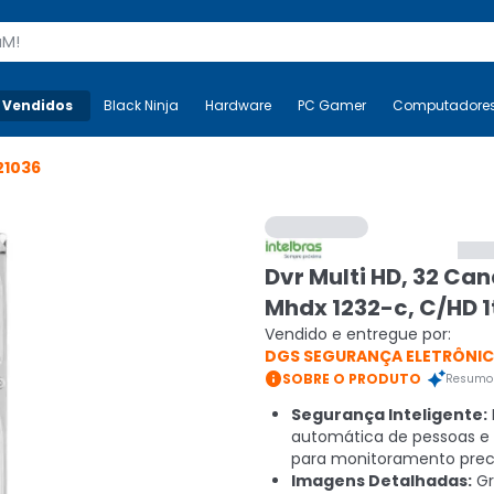
s
 Vendidos
Mais-v-
Black Ninja
Black Ninja
Hardware
Hardware
PC Gamer
PC Gamer
Computadore
Co
21036
Dvr Multi HD, 32 Can
Mhdx 1232-c, C/HD 1
Vendido e entregue por:
DGS SEGURANÇA ELETRÔNI

SOBRE O PRODUTO
Resumo 
Segurança Inteligente:
automática de pessoas e 
para monitoramento preci
Imagens Detalhadas:
Gr