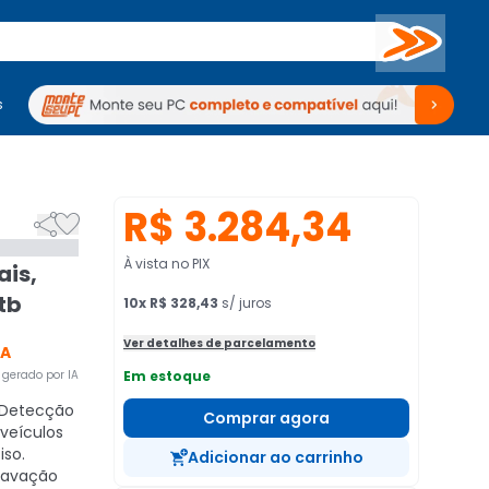
Buscar
s
mputadores
Periféricos
Periféricos
TV
Venda no KaBuM!
TV
Venda no KaBuM!
R$ 3.284,34


À vista no PIX
ais,
tb
10
x
R$ 328,43
s/ juros
Ver detalhes de parcelamento
CA
gerado por IA
Em estoque
Detecção
Comprar agora
veículos
so.
Adicionar ao carrinho
avação