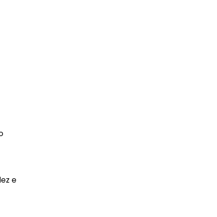
o
dez e