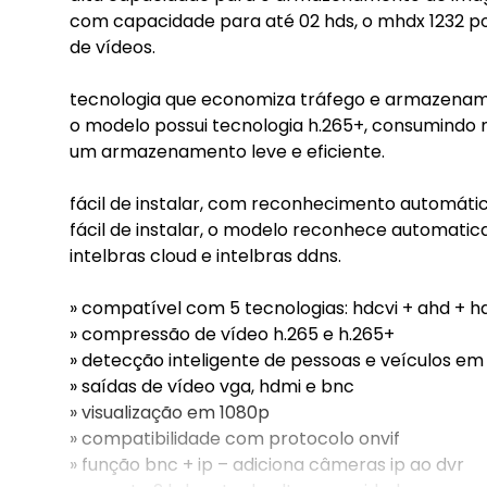
com capacidade para até 02 hds, o mhdx 1232 p
de vídeos.
tecnologia que economiza tráfego e armazena
o modelo possui tecnologia h.265+, consumindo
um armazenamento leve e eficiente.
fácil de instalar, com reconhecimento automáti
fácil de instalar, o modelo reconhece automati
intelbras cloud e intelbras ddns.
» compatível com 5 tecnologias: hdcvi + ahd + hd
» compressão de vídeo h.265 e h.265+
» detecção inteligente de pessoas e veículos em 
» saídas de vídeo vga, hdmi e bnc
» visualização em 1080p
» compatibilidade com protocolo onvif
» função bnc + ip – adiciona câmeras ip ao dvr