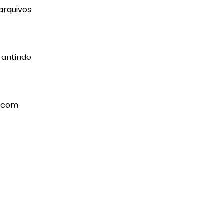
arquivos
rantindo
l com