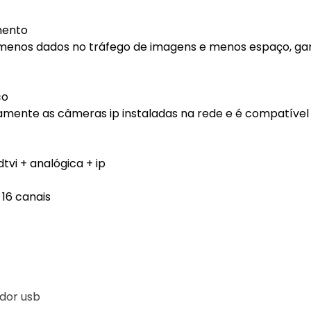
mento
 menos dados no tráfego de imagens e menos espaço, ga
co
camente as câmeras ip instaladas na rede e é compatíve
tvi + analógica + ip
 16 canais
dor usb