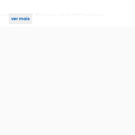
ssoas e veiculos 32 canais mhdx 1232 intelbras
ver mais