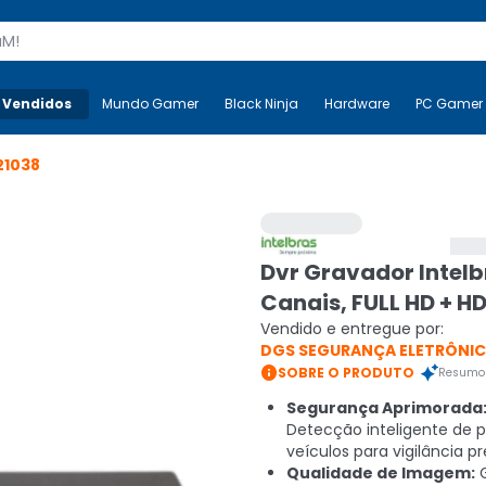
s
 Vendidos
Mais-v-
Mundo Gamer
Mundo Gamer
Black Ninja
Black Ninja
Hardware
Hardware
PC Gamer
21038
Dvr Gravador Intelb
Canais, FULL HD + HD
Vendido e entregue por:
DGS SEGURANÇA ELETRÔNI

SOBRE O PRODUTO
Resumo 
Segurança Aprimorada
Detecção inteligente de 
veículos para vigilância pr
Qualidade de Imagem:
G