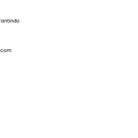
rantindo
l com