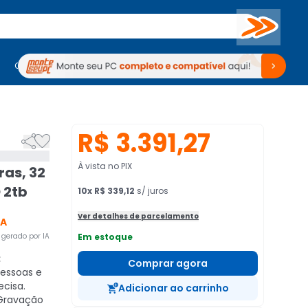
Buscar
PC Gamer
Computadores
Computadores
Periféricos
Periféricos
TV
Venda no KaBuM!
TV
Venda no KaBuM!
R$ 3.391,27


À vista no PIX
ras, 32
 2tb
10
x
R$ 339,12
s/ juros
Ver detalhes de parcelamento
CA
gerado por IA
Em estoque
:
Comprar agora
pessoas e
ecisa.
Adicionar ao carrinho
ravação