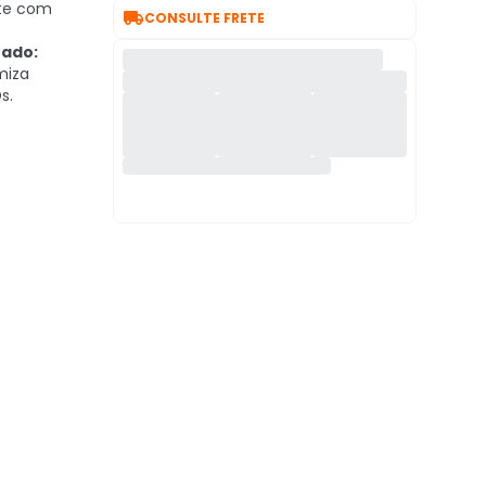
ite com

CONSULTE FRETE
ado:
miza
s.