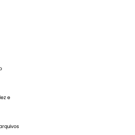
o
dez e
arquivos