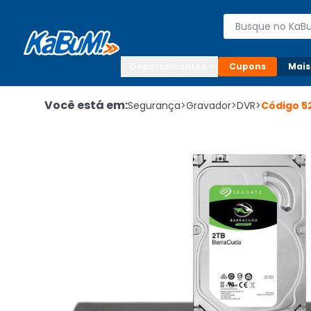
Enviar para:

Buscar produto
Digite o CEP

Departamentos
Cupons
Mais
Você está em:
Segurança
>
Gravador
>
DVR
>
Código
5