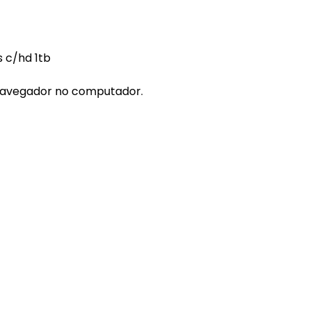
s c/hd 1tb
a navegador no computador.