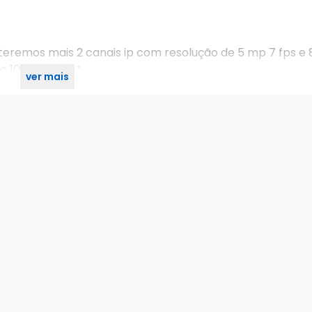
eremos mais 2 canais ip com resolução de 5 mp 7 fps e 
 1080n 12 fps.*
ver mais