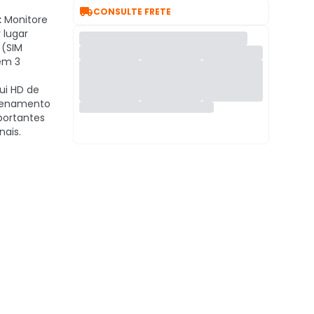

CONSULTE FRETE
:
Monitore
 lugar
 (SIM
em 3
ui HD de
zenamento
portantes
ais.