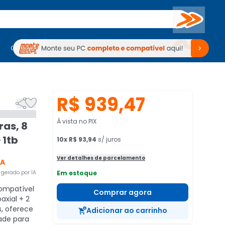
Buscar
PC Gamer
Computadores
Computadores
Periféricos
Periféricos
TV
Venda no KaBuM!
TV
Venda no KaBuM!
R$ 939,47


À vista no PIX
ras, 8
 1tb
10
x
R$ 93,94
s/ juros
Ver detalhes de parcelamento
CA
gerado por IA
Em estoque
mpatível
Comprar agora
axial + 2
s, oferece
Adicionar ao carrinho
dade para