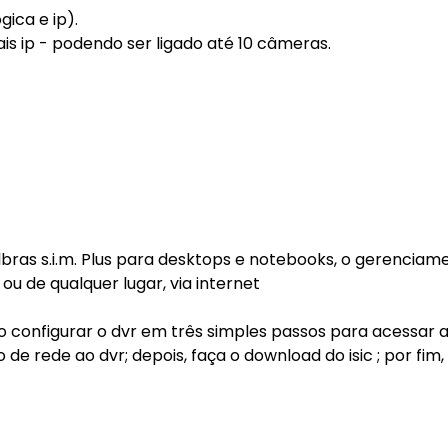
gica e ip).
ais ip - podendo ser ligado até 10 câmeras.
lbras s.i.m. Plus para desktops e notebooks, o gerenciam
u de qualquer lugar, via internet
o configurar o dvr em três simples passos para acessar 
 rede ao dvr; depois, faça o download do isic ; por fim, l