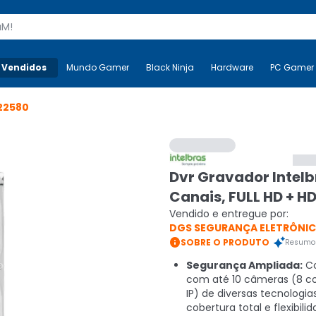
s
 Vendidos
Mais-v-
Mundo Gamer
Mundo Gamer
Black Ninja
Black Ninja
Hardware
Hardware
PC Gamer
22580
Dvr Gravador Intelb
Canais, FULL HD + HD
Vendido e entregue por:
DGS SEGURANÇA ELETRÔNI

SOBRE O PRODUTO
Resumo 
Segurança Ampliada:
Co
com até 10 câmeras (8 co
IP) de diversas tecnologia
cobertura total e flexibili