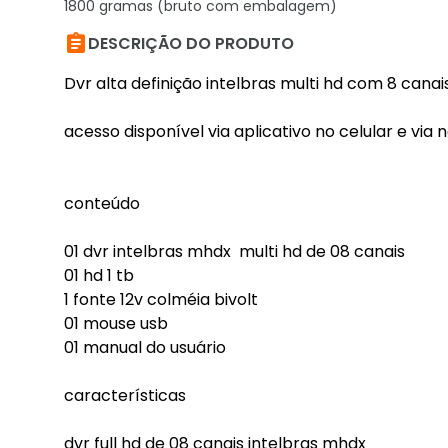
1800 gramas (bruto com embalagem)

DESCRIÇÃO DO PRODUTO
Dvr alta definição intelbras multi hd com 8 canai
acesso disponível via aplicativo no celular e vi
conteúdo
01 dvr intelbras mhdx multi hd de 08 canais
01 hd 1 tb
1 fonte 12v colméia bivolt
01 mouse usb
01 manual do usuário
características
dvr full hd de 08 canais intelbras mhdx