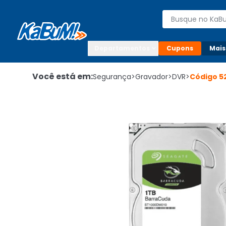
Enviar para:

Buscar produto
Digite o CEP

Departamentos
Cupons
Mais
Você está em:
Segurança
>
Gravador
>
DVR
>
Código
5