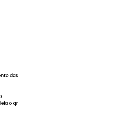
ento das
as
eia o qr