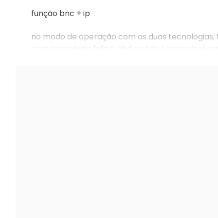
função bnc + ip
no modo de operação com as duas tecnologias, t
com tecnologia hdcvi, ahd ou hdtvi com resolução