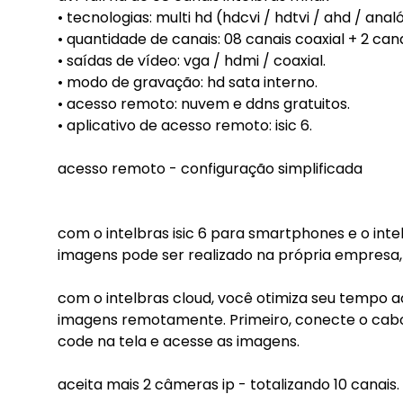
• tecnologias: multi hd (hdcvi / hdtvi / ahd / analó
• quantidade de canais: 08 canais coaxial + 2 can
• saídas de vídeo: vga / hdmi / coaxial.
• modo de gravação: hd sata interno.
• acesso remoto: nuvem e ddns gratuitos.
• aplicativo de acesso remoto: isic 6.
acesso remoto - configuração simplificada
com o intelbras isic 6 para smartphones e o inte
imagens pode ser realizado na própria empresa, o
com o intelbras cloud, você otimiza seu tempo a
imagens remotamente. Primeiro, conecte o cabo de
code na tela e acesse as imagens.
aceita mais 2 câmeras ip - totalizando 10 canais.