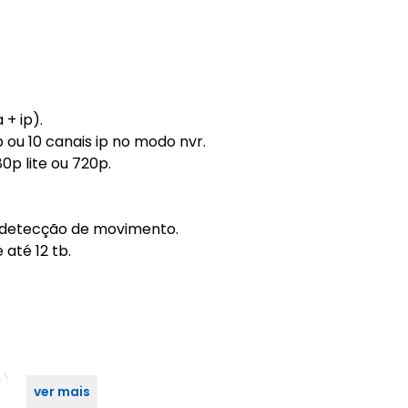
 + ip).
p ou 10 canais ip no modo nvr.
0p lite ou 720p.
 / detecção de movimento.
até 12 tb.
r)
ver mais