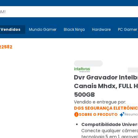
s
 Vendidos
Mais-v-
Mundo Gamer
Mundo Gamer
Black Ninja
Black Ninja
Hardware
Hardware
PC Gamer
22582
Dvr Gravador Intelb
Canais Mhdx, FULL H
500GB
Vendido e entregue por:
DGS SEGURANÇA ELETRÔNI

SOBRE O PRODUTO
Resumo 
Compatibilidade Univers
Conecte qualquer câmer
tecnologia 5 em 1, aprove