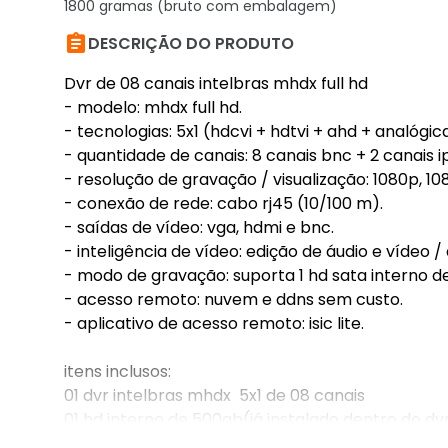
1800 gramas (bruto com embalagem)

DESCRIÇÃO DO PRODUTO
Dvr de 08 canais intelbras mhdx full hd
- modelo: mhdx full hd.
- tecnologias: 5x1 (hdcvi + hdtvi + ahd + analógica
- quantidade de canais: 8 canais bnc + 2 canais i
- resolução de gravação / visualização: 1080p, 108
- conexão de rede: cabo rj45 (10/100 m).
- saídas de vídeo: vga, hdmi e bnc.
- inteligência de vídeo: edição de áudio e vídeo
- modo de gravação: suporta 1 hd sata interno de 
- acesso remoto: nuvem e ddns sem custo.
- aplicativo de acesso remoto: isic lite.
itens inclusos:
01 dvr intelbras mhdx 5x1 de 08 canais
01 hd interno de 500gb(já instalado dentro do dv