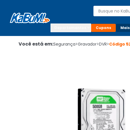
Enviar para:

Buscar produto
Digite o CEP

Departamentos
Cupons
Mais
Você está em:
Segurança
>
Gravador
>
DVR
>
Código
5