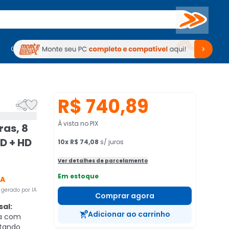
Buscar
PC Gamer
Computadores
Computadores
Periféricos
Periféricos
TV
Venda no KaBuM!
TV
Venda no KaBuM!
R$ 740,89


À vista no PIX
ras, 8
D + HD
10
x
R$ 74,08
s/ juros
Ver detalhes de parcelamento
Em estoque
CA
gerado por IA
Comprar agora
al:
Adicionar ao carrinho
a com
itando