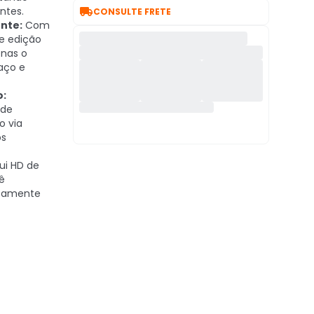

ntes.
CONSULTE FRETE
nte:
Com
e edição
enas o
aço e
o:
 de
o via
os
ui HD de
ê
atamente