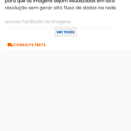
para que as imagens sejam visualizadas em alta
resolução sem gerar alto fluxo de dados na rede.
acesso facilitado às imagens
acesse as imagens do gravador através do seu
ver mais
computador, tablet ou smartphone.

CONSULTE FRETE