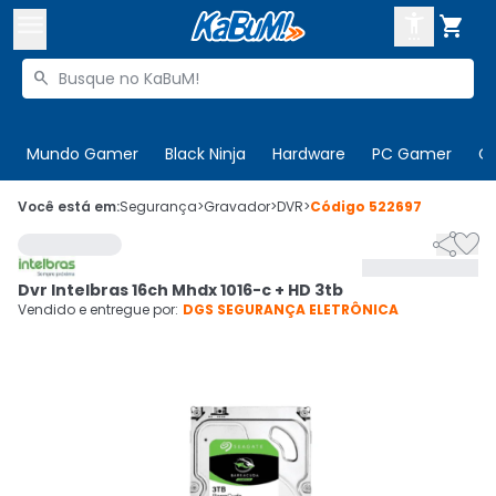



Buscar produtos


Enviar para:
Digite o CEP
Mundo Gamer
Black Ninja
Hardware
PC Gamer
C

Olá. Acesse sua conta
Você está em:
Segurança
>
Gravador
>
DVR
>
Código
522697


ENTRE

Departamentos
Dvr Intelbras 16ch Mhdx 1016-c + HD 3tb
CADASTRE-SE
Cupons

Vendido e entregue por:
DGS SEGURANÇA ELETRÔNICA
Mais Vendidos

Ativar tradutor em libras
