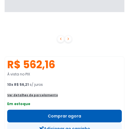


R$ 562,16
À vista no PIX
10
x
R$ 56,21
s/ juros
Ver detalhes de parcelamento
Em estoque
Comprar agora
Adicionar ao carrinho