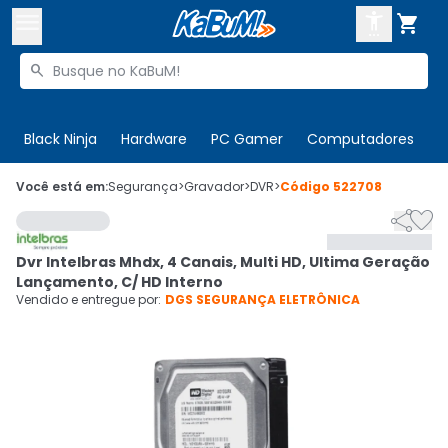



Buscar produtos


Enviar para:
Digite o CEP
Black Ninja
Hardware
PC Gamer
Computadores
P

Olá. Acesse sua conta
Você está em:
Segurança
>
Gravador
>
DVR
>
Código
522708


ENTRE

Departamentos
Dvr Intelbras Mhdx, 4 Canais, Multi HD, Ultima Geração
CADASTRE-SE
Cupons

Lançamento, C/ HD Interno
Vendido e entregue por:
DGS SEGURANÇA ELETRÔNICA
Mais Vendidos

Ativar tradutor em libras
