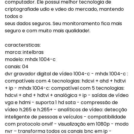
computador. Ele possui melhor tecnologia de
criptografiade udio e vdeo do mercado, mantendo
todos o
seus dados seguros. Seu monitoramento fica mais
seguro e com muito mais qualidade!.
caractersticas:
marca: intelbras
modelo: mhdx 1004-c
canais: 04
dvr gravador digital de vídeo 1004-c - mhdx 1004-c :
compatíveis com 4 tecnologias: hdcvi + ahd + hdtvi
+ ip - mhdx 1004-c: compatível com 5 tecnologias:
hdcvi + ahd + hdtvi + analógica + ip - saídas de vídeo
vga e hdmi - suporta 1 hd sata - compressão de
vídeo h.265 e h.265+ - analíticos de vídeo: detecção
inteligente de pessoas e veículos - compatibilidade
com protocolo onvif - visualização em 1080p - modo
nvr – transforma todos os canais bnc em ip -