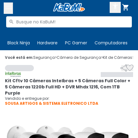



Buscar produtos


Enviar para:
Digite o CEP
Black Ninja
Hardware
PC Gamer
Computadores
P

Olá. Acesse sua conta
Você está em:
Segurança
>
Câmera de Segurança
>
Kit de Câmeras
>
C


ENTRE

Departamentos
Kit Cftv 10 Câmeras Intelbras + 5 Câmeras Full Color +
CADASTRE-SE
Cupons

5 Câmeras 1220b Full HD + DVR Mhdx 1216, Com 1TB
Purple
Mais Vendidos

Vendido e entregue por:
SOUSA ARTIGOS & SISTEMA ELETRONICO LTDA
Ativar tradutor em libras
