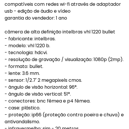
compatíveis com redes wi-fi através de adaptador
usb - edição de áudio e vídeo
garantia do vendedor: 1 ano
câmera de alta definição intelbras vhl 1220 bullet
- fabricante: intelbras.
- modelo: vhl 1220 b.
- tecnologia: hdcvi.
- resolução de gravação / visualização: 1080p (2mp).
- formato: bullet.
- lente: 3.6 mm.
- sensor: 1/2.7' 2 megapixels cmos.
- ângulo de visão horizontal: 96°.
- ângulo de visão vertical: 51°.
- conectores: bnc fêmea e p4 fêmea.
- case: plástico.
- proteção: ip66 (proteção contra poeira e chuva) e
antivandalismo.
- infravermelho: sim - 20 metros.