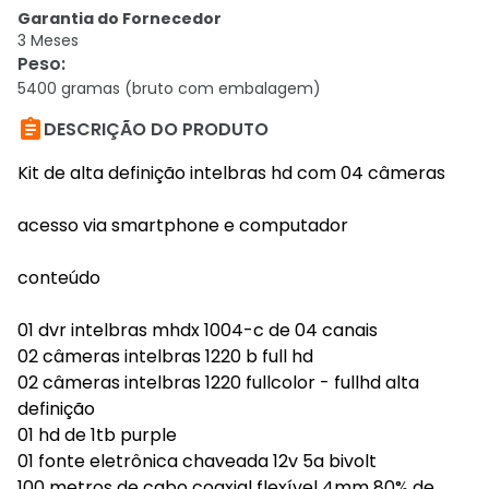
Garantia do Fornecedor
3 Meses
Peso
:
5400 gramas (bruto com embalagem)

DESCRIÇÃO DO PRODUTO
Kit de alta definição intelbras hd com 04 câmeras
acesso via smartphone e computador
conteúdo
01 dvr intelbras mhdx 1004-c de 04 canais
02 câmeras intelbras 1220 b full hd
02 câmeras intelbras 1220 fullcolor - fullhd alta
definição
01 hd de 1tb purple
01 fonte eletrônica chaveada 12v 5a bivolt
100 metros de cabo coaxial flexível 4mm 80% de