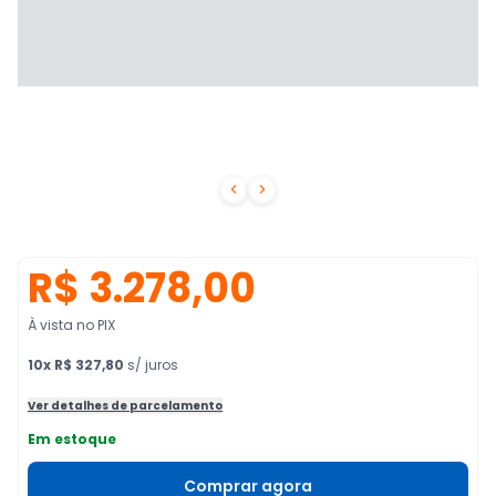


R$ 3.278,00
À vista no PIX
10
x
R$ 327,80
s/ juros
Ver detalhes de parcelamento
Em estoque
Comprar agora