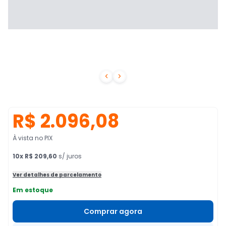


R$ 2.096,08
À vista no PIX
10
x
R$ 209,60
s/ juros
Ver detalhes de parcelamento
Em estoque
Comprar agora