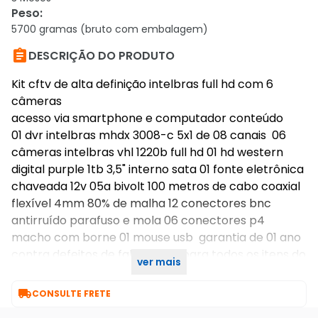
Peso
:
5700 gramas (bruto com embalagem)

DESCRIÇÃO DO PRODUTO
Kit cftv de alta definição intelbras full hd com 6
câmeras
acesso via smartphone e computador conteúdo
01 dvr intelbras mhdx 3008-c 5x1 de 08 canais 06
câmeras intelbras vhl 1220b full hd 01 hd western
digital purple 1tb 3,5" interno sata 01 fonte eletrônica
chaveada 12v 05a bivolt 100 metros de cabo coaxial
flexível 4mm 80% de malha 12 conectores bnc
antirruído parafuso e mola 06 conectores p4
macho com borne 01 mouse usb garantia de 01 ano
contra defeitos de fabricação para todos os itens do
ver mais
kit.

CONSULTE FRETE