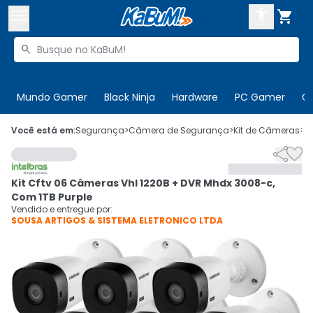



Buscar produtos


Enviar para:
Digite o CEP
Mundo Gamer
Black Ninja
Hardware
PC Gamer
C

Olá. Acesse sua conta
Você está em:
Segurança
>
Câmera de Segurança
>
Kit de Câmeras
>
C


ENTRE

Departamentos
Kit Cftv 06 Câmeras Vhl 1220B + DVR Mhdx 3008-c,
CADASTRE-SE
Cupons

Com 1TB Purple
Vendido e entregue por:
SOUSA ARTIGOS & SISTEMA ELETRONICO LTDA
Mais Vendidos

Ativar tradutor em libras
