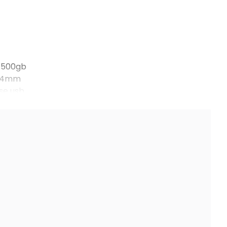
e 500gb
el 4mm
se usb
s.