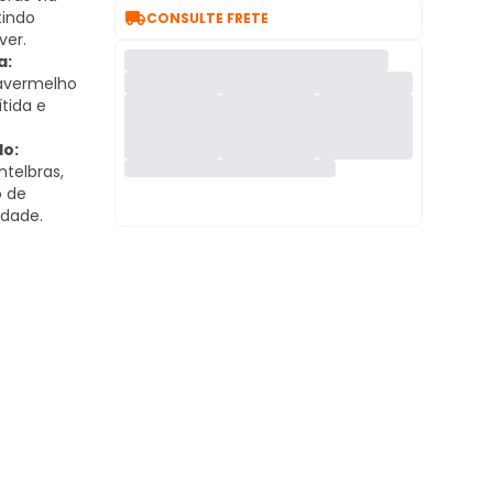

tindo
CONSULTE FRETE
ver.
a:
ravermelho
tida e
do:
ntelbras,
o de
idade.