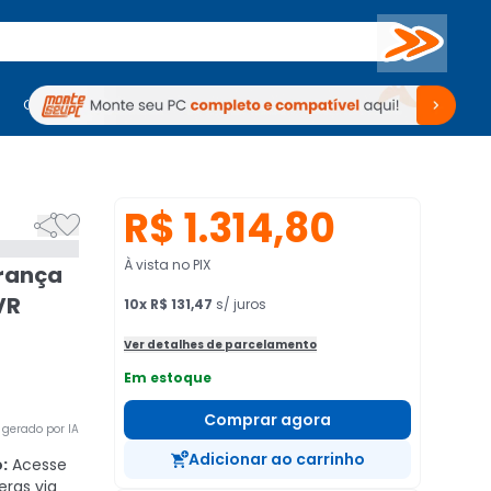
Buscar
PC Gamer
Computadores
Computadores
Periféricos
Periféricos
TV
Venda no KaBuM!
TV
Venda no KaBuM!
R$ 1.314,80


À vista no PIX
rança
VR
10
x
R$ 131,47
s/ juros
Ver detalhes de parcelamento
Em estoque
Comprar agora
gerado por IA
Adicionar ao carrinho
:
Acesse
eras via