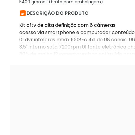
5400 gramas (bruto com embalagem)

DESCRIÇÃO DO PRODUTO
Kit cftv de alta definição com 6 câmeras
acesso via smartphone e computador conteúdo
01 dvr intelbras mhdx 1008-c 4x1 de 08 canais 
3,5" interno sata 7200rpm 01 fonte eletrônica c
80% de malha 12 conectores bnc antirruído pa
garantia de 01 ano contra defeitos de fabricação 