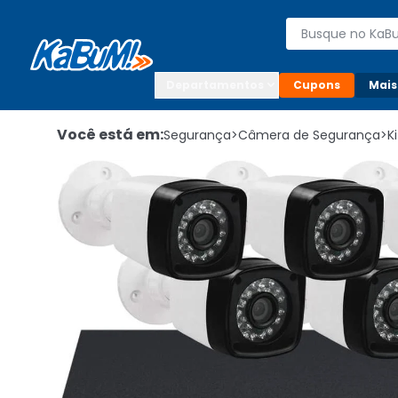
Enviar para:

Buscar produto
Digite o CEP

Departamentos
Cupons
Mais
Você está em:
Segurança
>
Câmera de Segurança
>
K