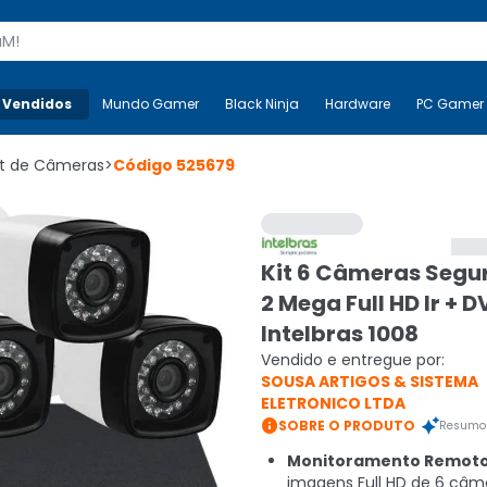
s
 Vendidos
Mais-v-
Mundo Gamer
Mundo Gamer
Black Ninja
Black Ninja
Hardware
Hardware
PC Gamer
it de Câmeras
>
Código
525679
Kit 6 Câmeras Segu
2 Mega Full HD Ir + D
Intelbras 1008
Vendido e entregue por:
SOUSA ARTIGOS & SISTEMA
ELETRONICO LTDA

SOBRE O PRODUTO
Resumo 
Monitoramento Remoto
imagens Full HD de 6 câm