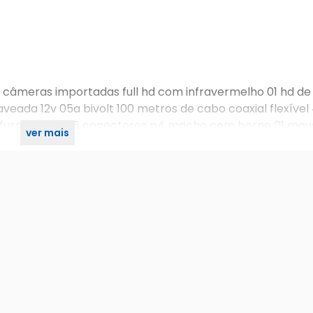
06 câmeras importadas full hd com infravermelho 01 hd d
haveada 12v 05a bivolt 100 metros de cabo coaxial flexív
rafuso e mola 06 conectores p4 macho com borne 01 mou
ver mais
para todo o kit, exceto o hd que possui garantia de 90 dia